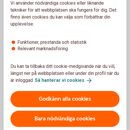
Vi använder nödvändiga cookies eller liknande
tekniker för att webbplatsen ska fungera för dig. Det
Betala resan med Betalkort
Företag
finns även cookies du kan välja som förbättrar din
upplevelse:
Funktioner, prestanda och statistik
Behöver jag ytterligare försäkring?
Relevant marknadsföring
När du är ute och reser är det viktigt med ett ordentligt
Du kan ta tillbaka ditt cookie-medgivande när du vill,
försäkringsskydd i form av exempelvis en reseförsäkring.
längst ner på webbplatsen eller under din profil när du
Om du inte har ett reseskydd i din hemförsäkring bör du
är inloggad.
Så hanterar vi
cookies
teckna en separat reseförsäkring.
Godkänn alla cookies
Kontakta Trygg-Hansa
Bara nödvändiga cookies
Frågor om försäkringen och vid anmälan av skada klicka på
respektive kort för kontaktuppgifter.