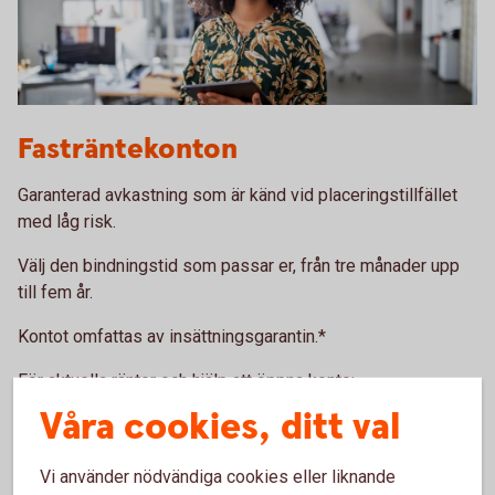
1272762019
Fasträntekonton
Garanterad avkastning som är känd vid placeringstillfället
med låg risk.
Välj den bindningstid som passar er, från tre månader upp
till fem år.
Kontot omfattas av insättningsgarantin.*
För aktuella räntor och hjälp att öppna konto:
Våra cookies, ditt val
Kontakta oss om
fasträntekonton
Vi använder nödvändiga cookies eller liknande