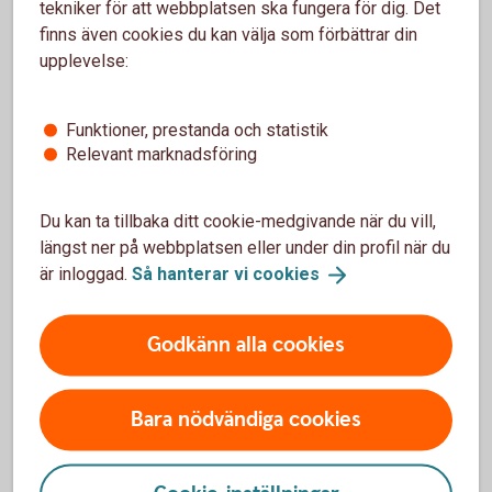
tekniker för att webbplatsen ska fungera för dig. Det
finns även cookies du kan välja som förbättrar din
Aktuellt
upplevelse:
Funktioner, prestanda och statistik
Kom igång med hållbarhetsarbetet i
Relevant marknadsföring
bostadsrättsföreningen
Du kan ta tillbaka ditt cookie-medgivande när du vill,
Känns det här med hållbarhet svårt och komplicerat?
längst ner på webbplatsen eller under din profil när du
I vår checklista har vi samlat tips på enkla åtgärder
är inloggad.
Så hanterar vi
cookies
och aktiviteter för att komma igång med
hållbarhetsarbetet i er bostadsrättsförening. Våra
samarbetspartners PURE ACT och Ramboll kan
Godkänn alla cookies
också ge värdefullt stöd i arbetet med
hållbarhetsfrågor.
Bara nödvändiga cookies
Checklista för hållbarhetsarbetet
Läs mer om PURE
ACT