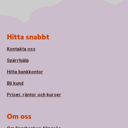
Sidfot
Hitta snabbt
Kontakta oss
Spärrhjälp
Hitta bankkontor
Bli kund
Priser, räntor och kurser
Om oss