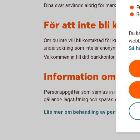
Dina svar används aldrig för marknadsföring
F
R
För att inte bli kont
Du ka
Om du inte vill bli kontaktad för kundundersök
webbp
undersökning som inte är anonym, kan du kont
Så h
ri
Välkommen in till ditt bankkontor eller
Information om beha
Personuppgifter som samlas in i samband m
gällande lagstiftning och sparas som längst i
Läs mer om behandling av
personuppgif