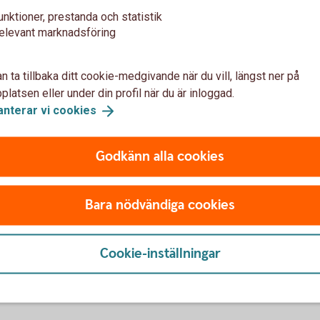
.
unktioner, prestanda och statistik
elevant marknadsföring
aktad eller ta bort uppgifter
n ta tillbaka ditt cookie-medgivande när du vill, längst ner på
ningar, eller om du ångrar att du deltagit i en
latsen eller under din profil när du är inloggad.
akta oss och be att vi tar bort dina svar.
anterar vi
cookies
ng 0322-78 600
.
Godkänn alla cookies
ndling av personuppgifter
Bara nödvändiga cookies
ed kundundersökningar hanteras enligt
 två år.
Cookie-inställningar
ter