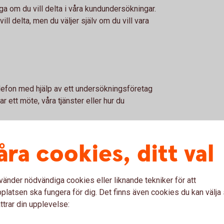
ga om du vill delta i våra kundundersökningar.
ill delta, men du väljer själv om du vill vara
lefon med hjälp av ett undersökningsföretag
r ett möte, våra tjänster eller hur du
on som kortnummer, kontonummer eller
åra cookies, ditt val
i mobil eller internetbanken. Får du sådana
ställa följdfrågor kring dina svar, detta sker
vänder nödvändiga cookies eller liknande tekniker för att
an komma att kontakta dig. Anledningen till
latsen ska fungera för dig. Det finns även cookies du kan välj
er om vad vi kan göra för att bli en bättre bank
ttrar din upplevelse:
tämmer själv om du vill svara på frågorna.