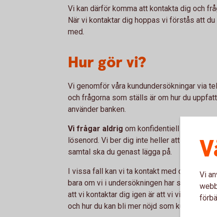
Vi kan därför komma att kontakta dig och frå
När vi kontaktar dig hoppas vi förstås att du v
med.
Hur gör vi?
Vi genomför våra kundundersökningar via te
och frågorna som ställs är om hur du uppfatta
använder banken.
Vi frågar aldrig
om konfidentiell informati
V
lösenord. Vi ber dig inte heller att logga in 
samtal ska du genast lägga på.
I vissa fall kan vi ta kontakt med dig för att 
Vi an
bara om vi i undersökningen har sagt att vi k
webbp
att vi kontaktar dig igen är att vi vill veta m
förbä
och hur du kan bli mer nöjd som kund. Du bes