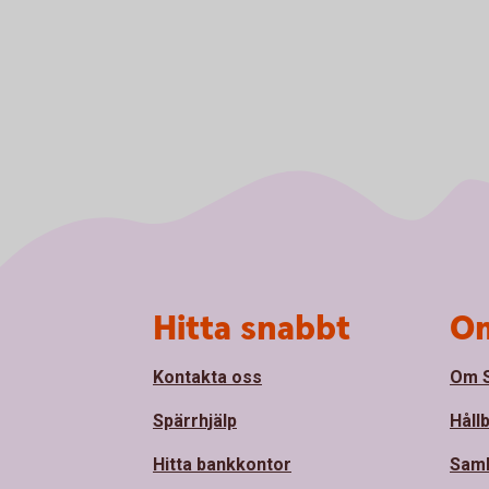
Sidfot
Hitta snabbt
Om
Kontakta oss
Om S
Spärrhjälp
Håll
Hitta bankkontor
Sam