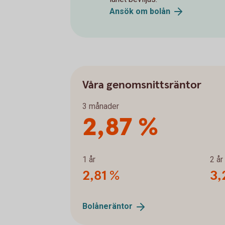
Ansök om
bolån
Våra genomsnittsräntor
3 månader
2,87 %
1 år
2 år
2,81 %
3,
Bolåneräntor