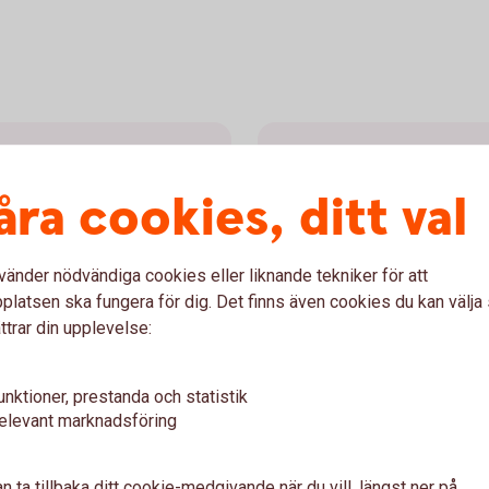
l oss
Höj ditt bolå
åra cookies, ditt val
 flytta bolån till oss är
Funderar du på att renovera
får snabbt reda på vad vi
ett smart sätt att finansiera
privatlån.
vänder nödvändiga cookies eller liknande tekniker för att
latsen ska fungera för dig. Det finns även cookies du kan välj
Höja
bolån
ttrar din upplevelse:
unktioner, prestanda och statistik
elevant marknadsföring
n ta tillbaka ditt cookie-medgivande när du vill, längst ner på