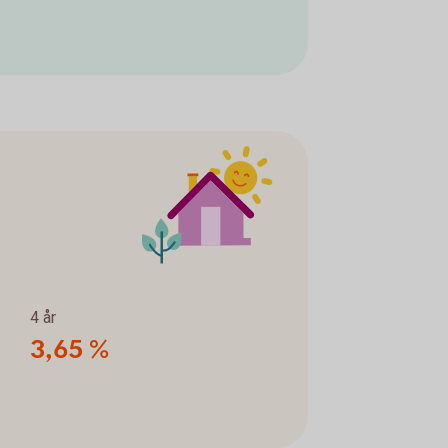
4 år
3,65 %