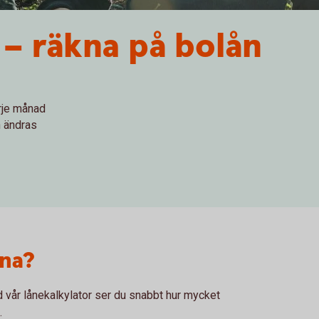
 – räkna på bolån
arje månad
n ändras
åna?
 vår lånekalkylator ser du snabbt hur mycket
.