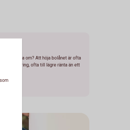
n
 eller bygga om? Att höja bolånet är ofta
 en renovering, ofta till lägre ränta än ett
a som