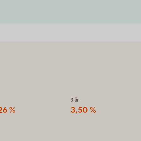
3 år
26 %
3,50 %