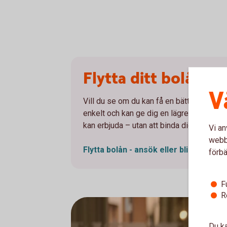
Flytta ditt bolån til
V
Vill du se om du kan få en bättre ränta? Att
enkelt och kan ge dig en lägre ränta. Du 
kan erbjuda – utan att binda dig.
Vi an
webbp
Flytta bolån - ansök eller bli
uppringd
förbä
F
R
Du ka