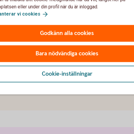
latsen eller under din profil när du är inloggad.
anterar vi
cookies
Godkänn alla cookies
och vi som bor och lever här s
Bara nödvändiga cookies
ör dig och din familj, dina barn och barnbarn att
Cookie-inställningar