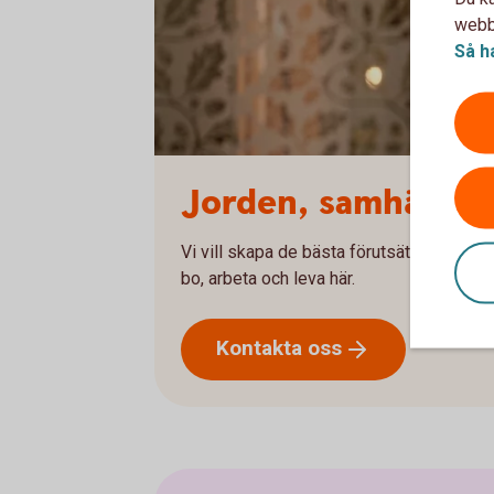
webbp
Så h
Jorden, samhället 
Vi vill skapa de bästa förutsättningarna f
bo, arbeta och leva här.
Kontakta
oss