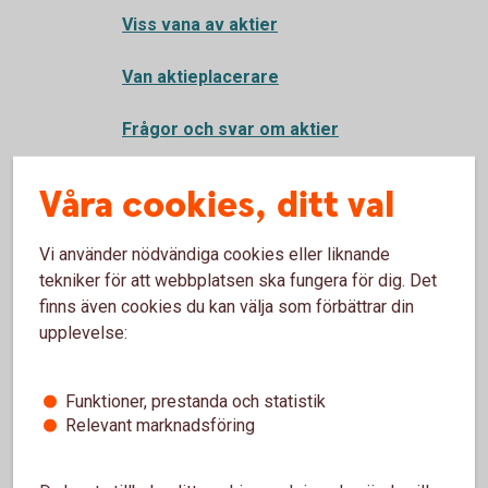
Viss vana av aktier
Van aktieplacerare
Frågor och svar om aktier
Onoterade aktier - noterade aktier
Våra cookies, ditt val
Börja handla aktier 18-21 år
Vi använder nödvändiga cookies eller liknande
tekniker för att webbplatsen ska fungera för dig. Det
Investera i värdepapper
finns även cookies du kan välja som förbättrar din
upplevelse:
Optioner och terminer
Optionsskola
Funktioner, prestanda och statistik
Relevant marknadsföring
Certifikat - Bull & Bear