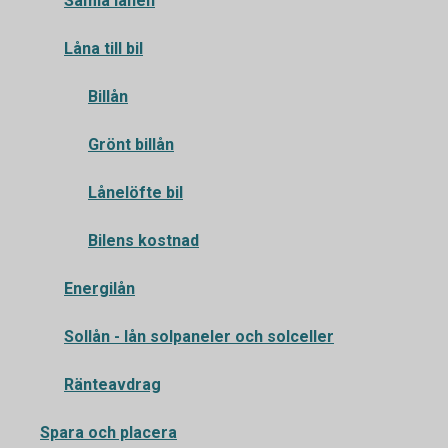
Samla lånen
Låna till bil
Billån
Grönt billån
Lånelöfte bil
Bilens kostnad
Energilån
Sollån - lån solpaneler och solceller
Ränteavdrag
Spara och placera