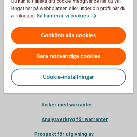
Du kan ta tillbaka ditt cookie-medgivande när du vill,
Bull-certifikat
längst ner på webbplatsen eller under din profil när du
är inloggad.
Så hanterar vi
cookies
Bear-certifikat
Så handlar du Bull & Bear-certifikat
Godkänn alla cookies
Warranter
Bara nödvändiga cookies
Warrantskola
Vad är warranter?
Cookie-inställningar
Handel med warranter
Risker med warranter
Analysverktyg för warranter
Prospekt för utgivning av