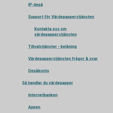
IP-depå
Support för Värdepapperstjänsten
Kontakta oss om
värdepapperstjänsten
Tillvalstjänster - belåning
Värdepapperstjänsten frågor & svar
Depåkonto
Så handlar du värdepapper
Internetbanken
Appen