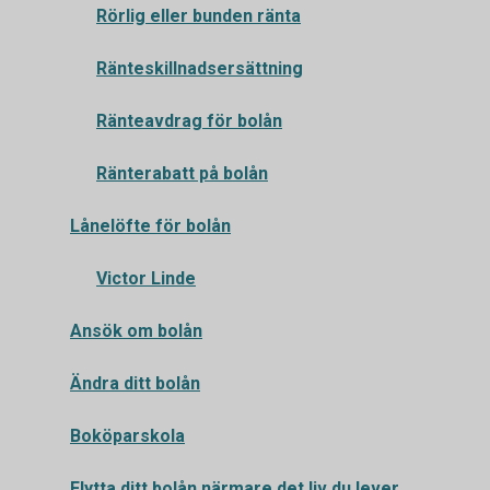
Rörlig eller bunden ränta
Ränteskillnadsersättning
Ränteavdrag för bolån
Ränterabatt på bolån
Lånelöfte för bolån
Victor Linde
Ansök om bolån
Ändra ditt bolån
Boköparskola
Flytta ditt bolån närmare det liv du lever