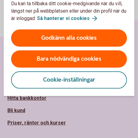
Du kan ta tillbaka ditt cookie-medgivande när du vill,
längst ner på webbplatsen eller under din profil när du
är inloggad.
Så hanterar vi
cookies
Godkänn alla cookies
Sidfot
Bara nödvändiga cookies
Hitta snabbt
Kontakta oss
Cookie-inställningar
Spärrhjälp
Hitta bankkontor
Bli kund
Priser, räntor och kurser