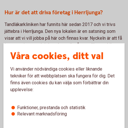
Hur är det att driva företag i Herrljunga?
Tandläkarkliniken har funnits här sedan 2017 och vi trivs
jättebra i Herrljunga. Den nya lokalen är en satsning som
visar att vi vill jobba på här och finnas kvar. Nyckeln är att få
in nya patienter och i det arbetet är vårt nya läge verkligen
viktigt. Vi känner att våra patienter är så tacksamma och det
Våra cookies, ditt val
gör att vi trivs väldigt bra här i Herrljunga.
Vi använder nödvändiga cookies eller liknande
Tack Omar och Ammi för ert viktiga arbete. Vi gillar hur ni
tekniker för att webbplatsen ska fungera för dig. Det
bygger företaget så långsiktigt och att ni satsar i Herrljunga.
finns även cookies du kan välja som förbättrar din
Tillsammans är vi starka och får vårt område att växa och
upplevelse:
må bra.
Funktioner, prestanda och statistik
Relevant marknadsföring