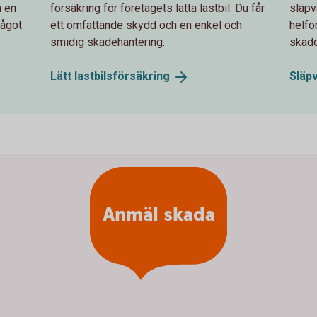
h en
försäkring för företagets lätta lastbil. Du får
släpv
något
ett omfattande skydd och en enkel och
helfö
smidig skadehantering.
skado
Lätt
lastbilsförsäkring
Släp
Anmäl skada