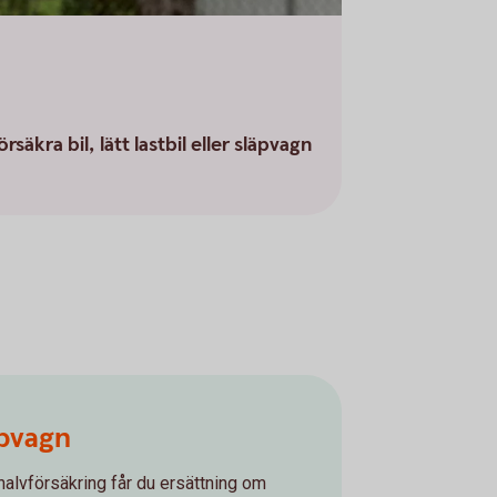
äkra bil, lätt lastbil eller släpvagn
pvagn
alvförsäkring får du ersättning om