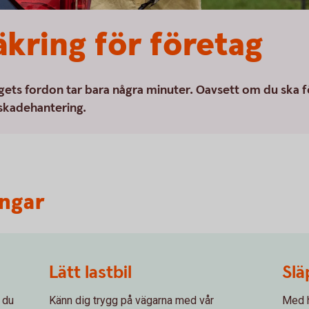
kring för företag
ets fordon tar bara några minuter. Oavsett om du ska förs
 skadehantering.
ingar
Lätt lastbil
Slä
 du
Känn dig trygg på vägarna med vår
Med h