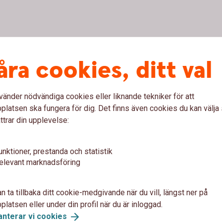
lefon
åra cookies, ditt val
 samarbetspartner Tre Kronor Försäkring för att
vänder nödvändiga cookies eller liknande tekniker för att
latsen ska fungera för dig. Det finns även cookies du kan välj
ttrar din upplevelse:
unktioner, prestanda och statistik
ar 09-17.
elevant marknadsföring
7 16 00
.
n ta tillbaka ditt cookie-medgivande när du vill, längst ner på
latsen eller under din profil när du är inloggad.
anterar vi
cookies