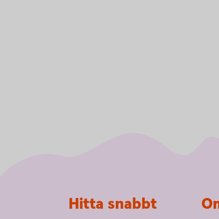
Sidfot
Hitta snabbt
Om