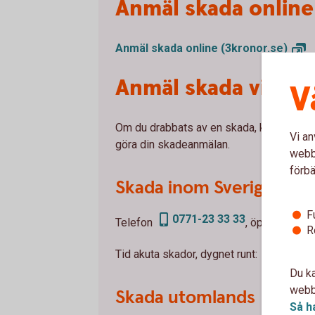
Anmäl skada online
Anmäl skada online
(3kronor.se)
Anmäl skada via te
V
Om du drabbats av en skada, kontakta vår
Vi an
göra din skadeanmälan.
webbp
förbä
Skada inom Sverige
F
0771-23 33 33
Telefon
, öppet vardag
R
0771-5
Tid akuta skador, dygnet runt:
Du ka
webbp
Skada utomlands
Så h