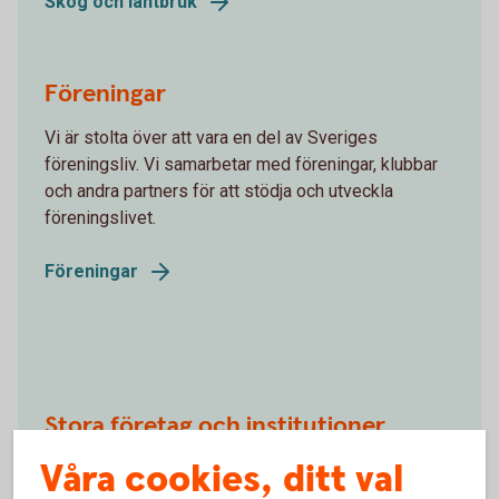
Skog och lantbruk
Föreningar
Vi är stolta över att vara en del av Sveriges
föreningsliv. Vi samarbetar med föreningar, klubbar
och andra partners för att stödja och utveckla
föreningslivet.
Föreningar
Stora företag och institutioner
Våra cookies, ditt val
Vi erbjuder skräddarsydda råd och enkla, effektiva
lösningar för din organisation.