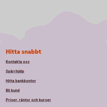
Sidfot
Hitta snabbt
Kontakta oss
Spärrhjälp
Hitta bankkontor
Bli kund
Priser, räntor och kurser