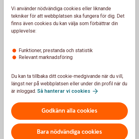
Vi använder nödvändiga cookies eller liknande
Stora företag och institutioner
tekniker för att webbplatsen ska fungera för dig. Det
finns även cookies du kan välja som förbättrar din
upplevelse:
Småföretag
Funktioner, prestanda och statistik
Vi finns här för att göra ditt företagande enklare och
Relevant marknadsföring
tryggare. Med grundläggande tjänster och produkter
anpassade för just ditt behov.
Du kan ta tillbaka ditt cookie-medgivande när du vill,
Småföretag
längst ner på webbplatsen eller under din profil när du
är inloggad.
Så hanterar vi cookies
Startups och snabbväxande företag
Godkänn alla cookies
Vi har expertisen och verktygen som hjälper er på
vägen – oavsett om ni är i uppstartsfasen eller på
Bara nödvändiga cookies
väg att expandera.