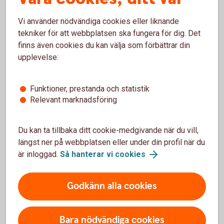
Vi använder nödvändiga cookies eller liknande
tekniker för att webbplatsen ska fungera för dig. Det
finns även cookies du kan välja som förbättrar din
upplevelse:
Funktioner, prestanda och statistik
Relevant marknadsföring
Farmer getting into a tractor.
Lantbruksbarometern 2025
Du kan ta tillbaka ditt cookie-medgivande när du vill,
Sändes 28 mars
längst ner på webbplatsen eller under din profil när du
är inloggad.
Så hanterar vi cookies
Ta del av webbinariet Lantbruksbarometern
Godkänn alla cookies
Bara nödvändiga cookies