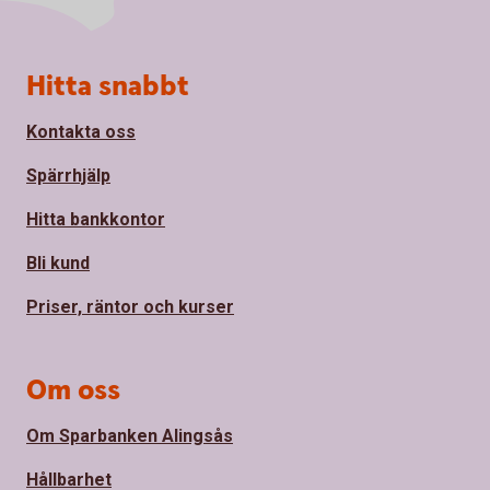
Sidfot
Hitta snabbt
Kontakta oss
Spärrhjälp
Hitta bankkontor
Bli kund
Priser, räntor och kurser
Om oss
Om Sparbanken Alingsås
Hållbarhet