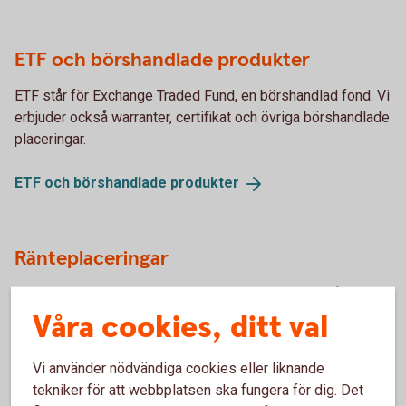
ETF och börshandlade produkter
ETF står för Exchange Traded Fund, en börshandlad fond. Vi
erbjuder också warranter, certifikat och övriga börshandlade
placeringar.
ETF och börshandlade
produkter
Ränteplaceringar
Ränteplaceringar passar dig som vill placera med låg risk.
Våra cookies, ditt val
Ränteplaceringar
Vi använder nödvändiga cookies eller liknande
tekniker för att webbplatsen ska fungera för dig. Det