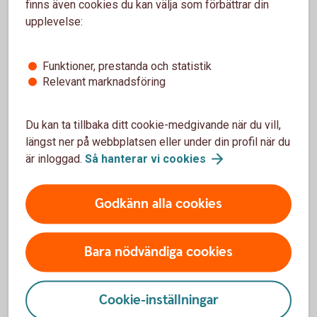
Warranter
finns även cookies du kan välja som förbättrar din
upplevelse:
Med warranter tar du del av aktiers värdeförändring utan att
köpa själva aktien.
Funktioner, prestanda och statistik
Relevant marknadsföring
Warranter
Du kan ta tillbaka ditt cookie-medgivande när du vill,
Certifikat – Bull & Bear
längst ner på webbplatsen eller under din profil när du
är inloggad.
Så hanterar vi
cookies
Passar dig som är aktiv och villig att ta risk för att ha en
möjlighet att öka avkastningen i din placering.
Godkänn alla cookies
Certifikat – Bull &
Bear
Bara nödvändiga cookies
Aktielån
Cookie-inställningar
Ett aktielån innebär att aktieägaren lånar ut sina aktier till en