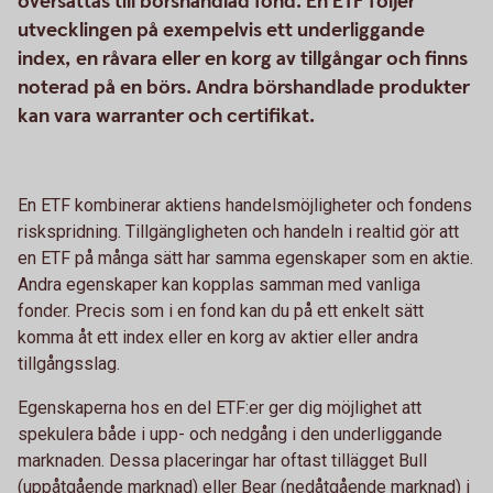
översättas till börshandlad fond. En ETF följer
utvecklingen på exempelvis ett underliggande
index, en råvara eller en korg av tillgångar och finns
noterad på en börs. Andra börshandlade produkter
kan vara warranter och certifikat.
En ETF kombinerar aktiens handelsmöjligheter och fondens
riskspridning. Tillgängligheten och handeln i realtid gör att
en ETF på många sätt har samma egenskaper som en aktie.
Andra egenskaper kan kopplas samman med vanliga
fonder. Precis som i en fond kan du på ett enkelt sätt
komma åt ett index eller en korg av aktier eller andra
tillgångsslag.
Egenskaperna hos en del ETF:er ger dig möjlighet att
spekulera både i upp- och nedgång i den underliggande
marknaden. Dessa placeringar har oftast tillägget Bull
(uppåtgående marknad) eller Bear (nedåtgående marknad) i