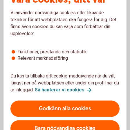
Vad påverkar avkastningen för en börshandlad
fond?
Vi använder nödvändiga cookies eller liknande
tekniker för att webbplatsen ska fungera för dig. Det
Hur handlar jag med placeringar som inte finns i
finns även cookies du kan välja som förbättrar din
bankens erbjudande?
upplevelse:
Går det att sälja om jag har placeringar från
andra leverantörer som inte finns med i bankens
Funktioner, prestanda och statistik
erbjudande?
Relevant marknadsföring
Du kan ta tillbaka ditt cookie-medgivande när du vill,
längst ner på webbplatsen eller under din profil när du
är inloggad.
Så hanterar vi
cookies
Kurser och
marknadsinformation
Godkänn alla cookies
Den svenska marknaden.
Bara nödvändiga cookies
Logga in för att se
börskurser