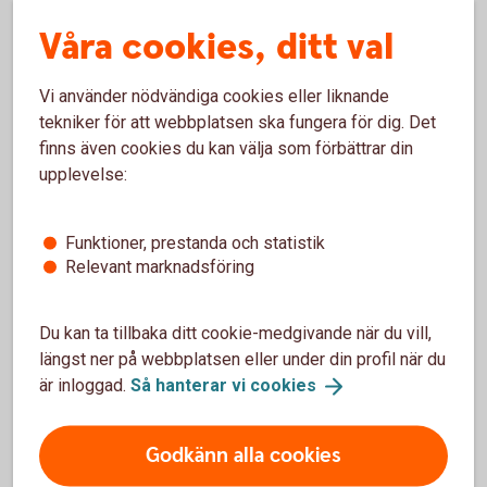
Klicka på Spara och placera.
Våra cookies, ditt val
Skriv räntefond eller obligationsfond i sökfältet.
Vi använder nödvändiga cookies eller liknande
tekniker för att webbplatsen ska fungera för dig. Det
finns även cookies du kan välja som förbättrar din
upplevelse:
Funktioner, prestanda och statistik
Relevant marknadsföring
Investera i värdepapper
Du kan ta tillbaka ditt cookie-medgivande när du vill,
Optioner och terminer
längst ner på webbplatsen eller under din profil när du
är inloggad.
Så hanterar vi
cookies
Certifikat - Bull & Bear
Godkänn alla cookies
Warranter