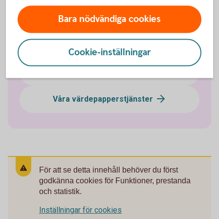
ETF - Börshandlade fonder
Bara nödvändiga cookies
Obligationer och ränteplaceringar
Cookie-inställningar
Aktielån
Våra värdepapperstjänster
För att se detta innehåll behöver du först
godkänna cookies för Funktioner, prestanda
och statistik.
Inställningar för cookies