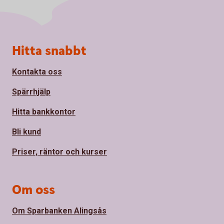
Sidfot
Hitta snabbt
Kontakta oss
Spärrhjälp
Hitta bankkontor
Bli kund
Priser, räntor och kurser
Om oss
Om Sparbanken Alingsås