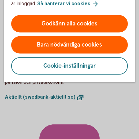
är inloggad.
Så hanterar vi
cookies
kontor.
Så handlar du
värdepapper
Godkänn alla cookies
Bara nödvändiga cookies
Aktiellt
Cookie-inställningar
Dagliga bolagsanalyser, börskommentarer,
aktierekommendationer, förvaltarkommentarer och tips runt
pension och privatekonomi.
Aktiellt
(swedbank-aktiellt.se)