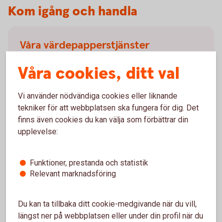
Kom igång och handla
Våra värdepapperstjänster
Vi har värdepapperstjänster för olika behov. Vilken
Våra cookies, ditt val
som passar dig beror på dig och ditt sparande. Läs
mer om våra värdepapperstjänster och kom igång.
Vi använder nödvändiga cookies eller liknande
tekniker för att webbplatsen ska fungera för dig. Det
Våra
värdepapperstjänster
finns även cookies du kan välja som förbättrar din
upplevelse:
Funktioner, prestanda och statistik
Relevant marknadsföring
Så handlar du värdepapper
Du kan köpa värdepapper på flera olika sätt. Handla
Du kan ta tillbaka ditt cookie-medgivande när du vill,
värdepapper enkelt i internetbanken eller vår app. Du
längst ner på webbplatsen eller under din profil när du
kan även ringa vårt kundcenter eller besöka ett