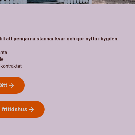
 till att pengarna stannar kvar och gör nytta i bygden.
änta
de
 kontraktet
ätt
r
fritidshus