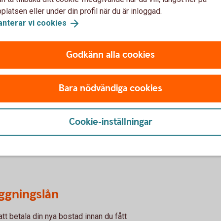
latsen eller under din profil när du är inloggad.
anterar vi
cookies
Godkänn alla cookies
a bostad
Bara nödvändiga cookies
Cookie-inställningar
ostad innan du fått pengar från försäljningen
ggningslån
r att betala din nya bostad innan du fått