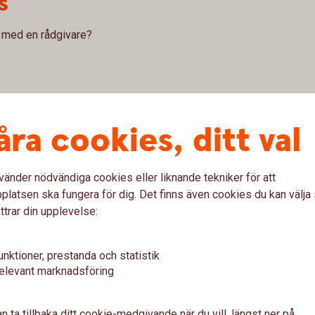
s
ta med en rådgivare?
åra cookies, ditt val
vänder nödvändiga cookies eller liknande tekniker för att
lån
latsen ska fungera för dig. Det finns även cookies du kan välj
ttrar din upplevelse:
unktioner, prestanda och statistik
elevant marknadsföring
an jag har sålt min egna bostad?
n ta tillbaka ditt cookie-medgivande när du vill, längst ner på