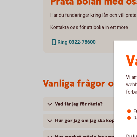
Prata bolån med os
Har du funderingar kring lån och vill pra
Kontakta oss för att boka in ett möte
Ring 0322-78600
V
Vi an
Vanliga frågor om bo
webbp
förbä
Vad får jag för ränta?
F
R
Hur gör jag om jag ska köpa nytt inn
Du ka