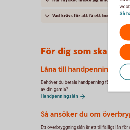
Hur mycket måste jag amortera?
webbp
Så h
Vad krävs för att få ett bolån?
För dig som ska köp
Låna till handpenning
Behöver du betala handpenning för din nya b
av din gamla?
Handpenningslån
Så ansöker du om överbry
Ett överbryggningslån är ett tillfälligt lån fö