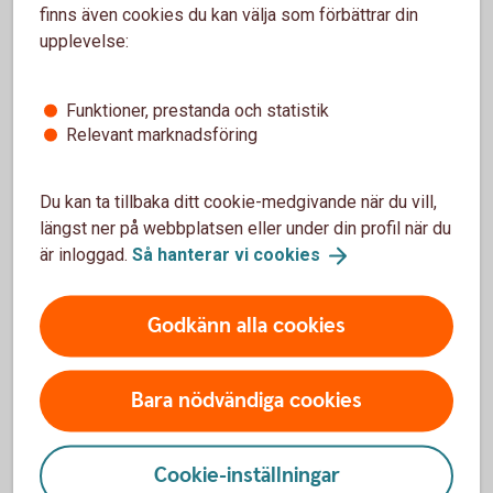
finns även cookies du kan välja som förbättrar din
upplevelse:
Swish - ett bra alternativ till
kontanter
Funktioner, prestanda och statistik
Relevant marknadsföring
Skaffa Swish
Du kan ta tillbaka ditt cookie-medgivande när du vill,
Med Swish kan du enkelt föra över pengar vilket gör
längst ner på webbplatsen eller under din profil när du
att du slipper ta ut eller sätta in pengar. Du skaffar
är inloggad.
Så hanterar vi
cookies
tjänsten, snabbt och enkelt, i internetbanken eller
appen Sparbanken Privat.
Godkänn alla cookies
Skaffa
Swish
Bara nödvändiga cookies
Cookie-inställningar
Mer information om kontanter