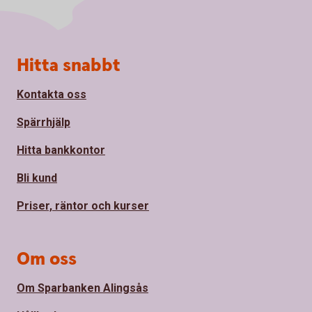
Sidfot
Hitta snabbt
Kontakta oss
Spärrhjälp
Hitta bankkontor
Bli kund
Priser, räntor och kurser
Om oss
Om Sparbanken Alingsås