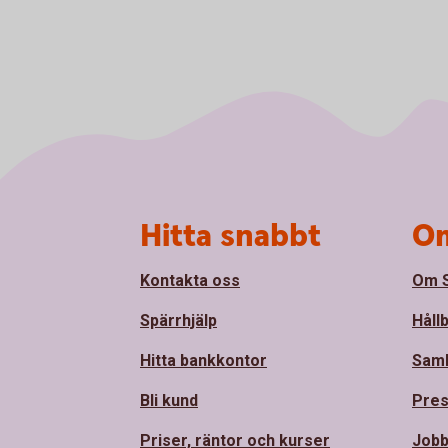
Sidfot
Hitta snabbt
Om
Kontakta oss
Om S
Spärrhjälp
Håll
Hitta bankkontor
Sam
Bli kund
Pre
Priser, räntor och kurser
Jobb