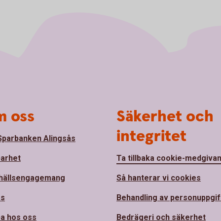
 oss
Säkerhet och
integritet
parbanken Alingsås
barhet
Ta tillbaka cookie-medgiva
hällsengagemang
Så hanterar vi cookies
ss
Behandling av personuppgif
a hos oss
Bedrägeri och säkerhet