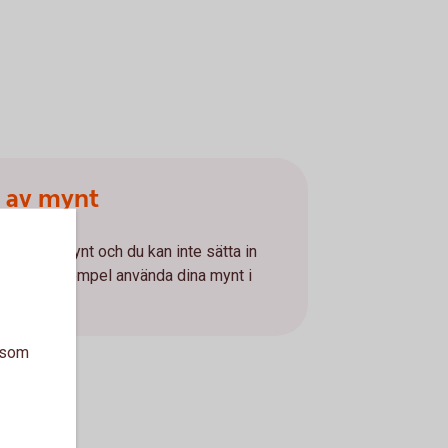
g av mynt
te emot mynt och du kan inte sätta in
an till exempel använda dina mynt i
ter.
a som