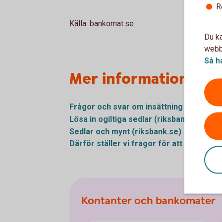
R
Källa: bankomat.se
Du ka
webbp
Så h
Mer information
Frågor och svar om insättning och utta
Lösa in ogiltiga sedlar
(riksbank.se)
Sedlar och mynt
(riksbank.se)
Därför ställer vi frågor för att hindra
pen
Kontanter och bankomater