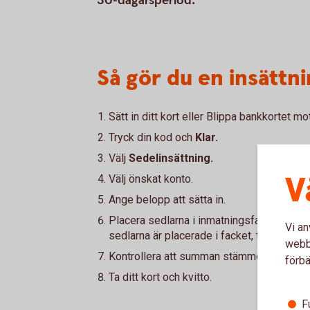
30-dagarsperiod.
Så gör du en insättn
Sätt in ditt kort eller Blippa bankkortet 
Tryck din kod och
Klar.
Välj
Sedelinsättning.
V
Välj önskat konto.
Ange belopp att sätta in.
Placera sedlarna i inmatningsfacket (max 
Vi an
sedlarna är placerade i facket, tryck
Forts
webbp
Kontrollera att summan stämmer och tryc
förbä
Ta ditt kort och kvitto.
F