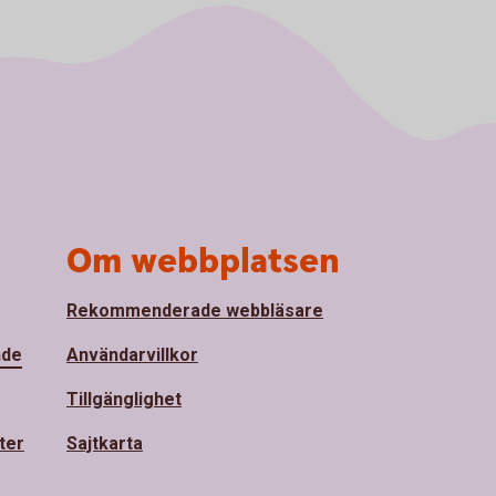
Om webbplatsen
Rekommenderade webbläsare
nde
Användarvillkor
Tillgänglighet
ter
Sajtkarta