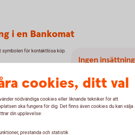
ing i en Bankomat
mot symbolen för kontaktlösa köp.
Ingen insättnin
Bankomats automater tar in
åra cookies, ditt val
dem någon annanstans. Du k
affärer som tar emot kontan
100 sedlar åt gången). När
vänder nödvändiga cookies eller liknande tekniker för att
ätt.
latsen ska fungera för dig. Det finns även cookies du kan välj
k på
Godkänn.
ttrar din upplevelse:
unktioner, prestanda och statistik