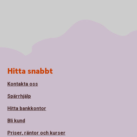
Sidfot
Hitta snabbt
Kontakta oss
Spärrhjälp
Hitta bankkontor
Bli kund
Priser, räntor och kurser