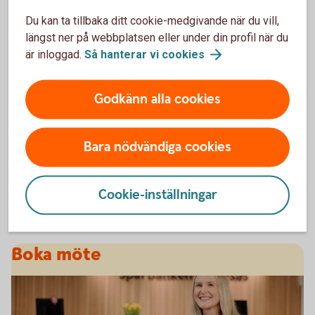
2026-03-09 09:09
Du kan ta tillbaka ditt cookie-medgivande när du vill,
Nya bolåneregler från den 1 april 2026
längst ner på webbplatsen eller under din profil när du
är inloggad.
Så hanterar vi
cookies
2026-02-16 16:10
Godkänn alla cookies
Bokslutskommuniké 2025
Bara nödvändiga cookies
Visa fler nyheter
Cookie-inställningar
Boka möte