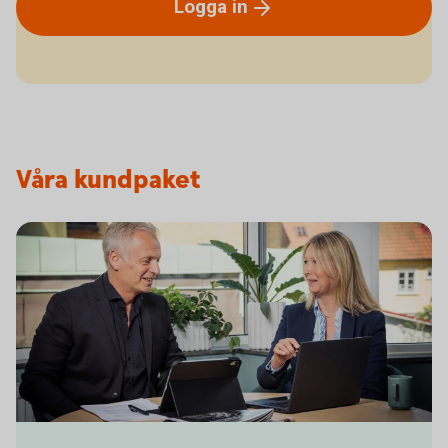
Logga
in
Våra kundpaket