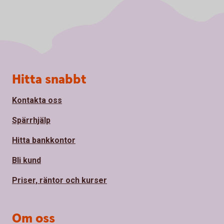
Sidfot
Hitta snabbt
Kontakta oss
Spärrhjälp
Hitta bankkontor
Bli kund
Priser, räntor och kurser
Om oss