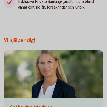
Exklusiva Private Banking-tjänster inom bland
annat kort, bolån, försäkringar och juridik
Vi hjälper dig!
Sparbanken Alingsås, Herrljunga, Vårgårda, Lerum,
Personalporträtt, Personalfotograf, Fotograf Emilia