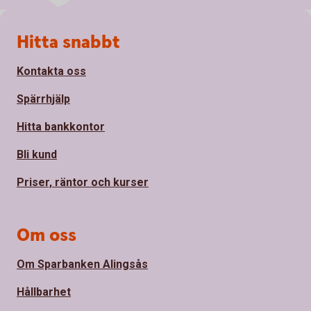
Sidfot
Hitta snabbt
Kontakta oss
Spärrhjälp
Hitta bankkontor
Bli kund
Priser, räntor och kurser
Om oss
Om Sparbanken Alingsås
Hållbarhet