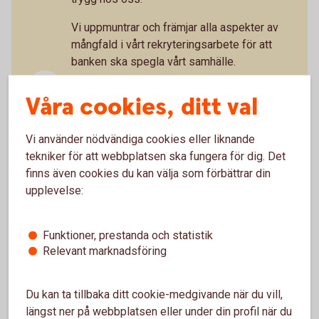
Vi uppmuntrar och främjar alla aspekter av
mångfald i vårt rekryteringsarbete för att
banken ska spegla vårt samhälle.
Lokal förankring
Våra cookies, ditt val
Eftersom Sparbanken Alingsås är lokalt
förankrade är det en stor fördel om du bor
Vi använder nödvändiga cookies eller liknande
eller har viljan att bosätta dig inom vårt
tekniker för att webbplatsen ska fungera för dig. Det
geografiska verksamhetsområde.
finns även cookies du kan välja som förbättrar din
Självledarskap är viktigt
upplevelse:
Du som arbetar hos oss leder din egen
utveckling och hittar utmaningar som
Funktioner, prestanda och statistik
inspirerar dig.
Relevant marknadsföring
Hållbar och flexibel arbetsmiljö
Du kan ta tillbaka ditt cookie-medgivande när du vill,
Vi värnar om ditt välmående och erbjuder en
längst ner på webbplatsen eller under din profil när du
hållbar och flexibel arbetsmiljö.