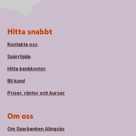
Sidfot
Hitta snabbt
Kontakta oss
Spärrhjälp
Hitta bankkontor
Bli kund
Priser, räntor och kurser
Om oss
Om Sparbanken Alingsås