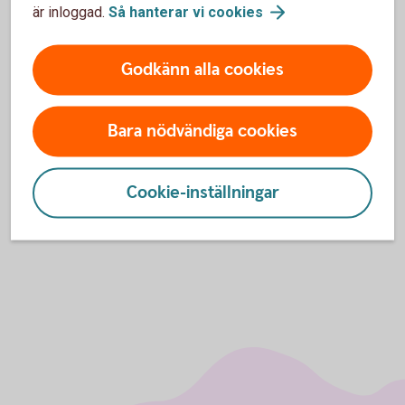
är inloggad.
Så hanterar vi
cookies
Godkänn alla cookies
Tillsammans
gör
vi
skillnad
Bara nödvändiga cookies
och får vårt samhälle att
växa och må bra!
Cookie-inställningar