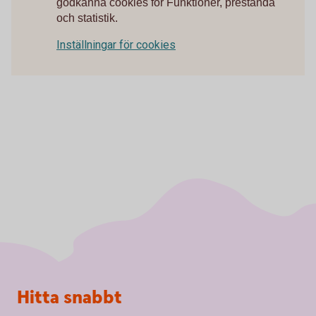
godkänna cookies för Funktioner, prestanda
och statistik.
Inställningar för cookies
Sidfot
Hitta snabbt