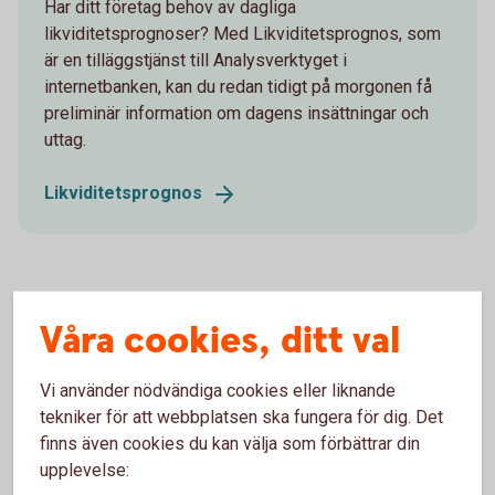
Har ditt företag behov av dagliga
likviditetsprognoser? Med Likviditetsprognos, som
är en tilläggstjänst till Analysverktyget i
internetbanken, kan du redan tidigt på morgonen få
preliminär information om dagens insättningar och
uttag.
Likviditetsprognos
Våra cookies, ditt val
Likviditetsöversikten
Likviditetsöversikten ger en överblick över hela
Vi använder nödvändiga cookies eller liknande
företagets eller koncernens likviditet och
tekniker för att webbplatsen ska fungera för dig. Det
kassaflöde, samlad i en och samma vy.
finns även cookies du kan välja som förbättrar din
upplevelse:
Likviditetsöversikten