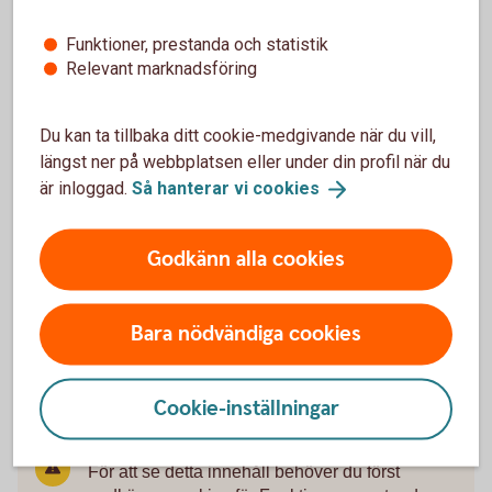
Funktioner, prestanda och statistik
Relevant marknadsföring
Likviditetsförvaltning
Du kan ta tillbaka ditt cookie-medgivande när du vill,
längst ner på webbplatsen eller under din profil när du
Optimera företagets överskottslikviditet med en
är inloggad.
Så hanterar vi
cookies
ränteportfölj som är anpassad efter era mål. Våra
specialister hjälper dig med analys,
Godkänn alla cookies
placeringsförslag och riskhantering för en stabil och
hållbar avkastning.
Bara nödvändiga cookies
Likviditetsförvaltning
Cookie-inställningar
För att se detta innehåll behöver du först