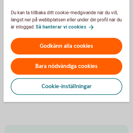
ändå behålla samma bankgironummer.
Du kan ta tillbaka ditt cookie-medgivande när du vill,
Bankgiro
längst ner på webbplatsen eller under din profil när du
är inloggad.
Så hanterar vi
cookies
Kontoinformation
Godkänn alla cookies
Vi erbjuder färdiga rapporter och möjlighet till att skapa
egna rapporter som kan exporteras till ekonomisystemet.
Bara nödvändiga cookies
Flera sök- och sorteringsfunktioner som underlättar det
dagliga arbetet.
Cookie-inställningar
Kontoinformation