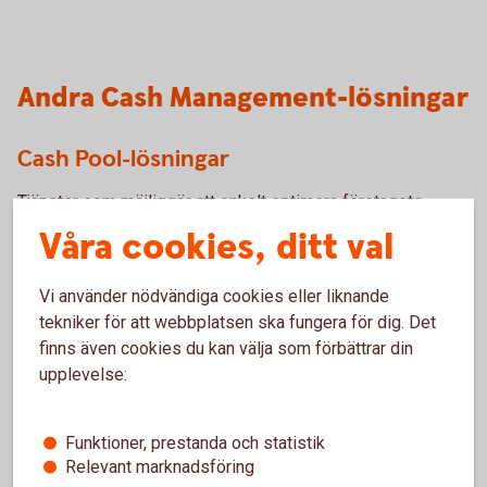
Andra Cash Management-lösningar
Cash Pool-lösningar
Tjänster som möjliggör att enkelt optimera företagets
samlade likviditet med en konsoliderad överblick.
Våra cookies, ditt val
Koncernkonto
Vi använder nödvändiga cookies eller liknande
Cash Pool
Solution
tekniker för att webbplatsen ska fungera för dig. Det
finns även cookies du kan välja som förbättrar din
upplevelse:
Bankgironummer
Ditt företags bankgironummer är allt dina kunder behöver
Funktioner, prestanda och statistik
för att betala dina fakturor. Du kan enkelt byta konto men
Relevant marknadsföring