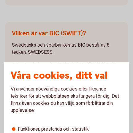
Vilken är vår BIC (SWIFT)?
Swedbanks och sparbankernas BIC består av 8
tecken: SWEDSESS.
Ibland används ordet SWIFT istället för BIC. BIC är
inte obligatoriskt för SEPA-betalningar (den
Våra cookies, ditt val
europeiska gireringsstandarden) vilka gör det möjligt
att utföra alla betalningar i euro inom det
Vi använder nödvändiga cookies eller liknande
gemensamma eurobetalningsområdet.
tekniker för att webbplatsen ska fungera för dig. Det
finns även cookies du kan välja som förbättrar din
upplevelse:
Funktioner, prestanda och statistik