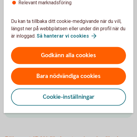
Räkna ut ditt IBAN-nummer
Relevant marknadsföring
Räkna ut ditt IBAN-nummer med IBAN-
Du kan ta tillbaka ditt cookie-medgivande när du vill,
räknaren. Den fungerar endast för konton i
längst ner på webbplatsen eller under din profil när du
Swedbank och Sparbankerna. Ange alltid
är inloggad.
Så hanterar vi
cookies
IBAN tillsammans med bankens BIC som är
SWEDSESS (för Swedbank och
Godkänn alla cookies
sparbankerna).
Kontonummer
Bara nödvändiga cookies
Cookie-inställningar
Räkna ut IBAN