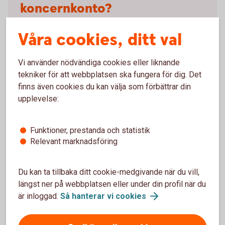
koncernkonto?
Välkommen att kontakta er kundansvarige eller ett
Våra cookies, ditt val
bankkontor.
Vi använder nödvändiga cookies eller liknande
Frågor? Välkommen till ett
kontor
tekniker för att webbplatsen ska fungera för dig. Det
finns även cookies du kan välja som förbättrar din
upplevelse:
Funktioner, prestanda och statistik
Företagskonton
Relevant marknadsföring
Företagskonto
Du kan ta tillbaka ditt cookie-medgivande när du vill,
längst ner på webbplatsen eller under din profil när du
Bankgironummer
är inloggad.
Så hanterar vi
cookies
Klientmedelskonto