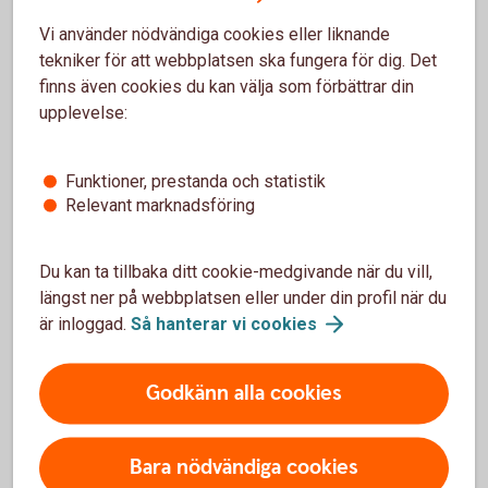
Vi använder nödvändiga cookies eller liknande
tekniker för att webbplatsen ska fungera för dig. Det
Pris
finns även cookies du kan välja som förbättrar din
upplevelse:
Skaffa valutatermin
Funktioner, prestanda och statistik
Relevant marknadsföring
För att se detta innehåll behöver du först
Du kan ta tillbaka ditt cookie-medgivande när du vill,
godkänna cookies för Funktioner, prestanda
längst ner på webbplatsen eller under din profil när du
och statistik.
är inloggad.
Så hanterar vi
cookies
Inställningar för cookies
Godkänn alla cookies
Bara nödvändiga cookies