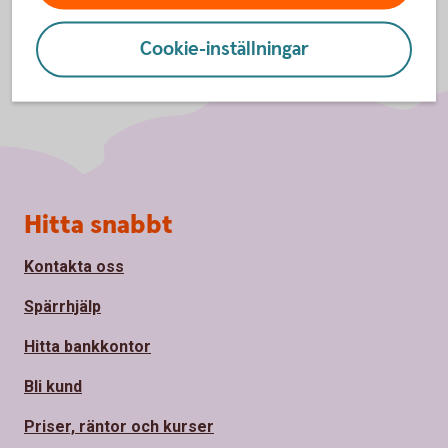
Cookie-inställningar
Sidfot
Hitta snabbt
Kontakta oss
Spärrhjälp
Hitta bankkontor
Bli kund
Priser, räntor och kurser