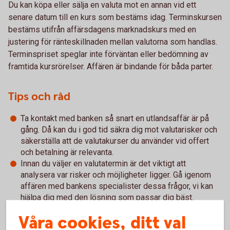
Du kan köpa eller sälja en valuta mot en annan vid ett
senare datum till en kurs som bestäms idag. Terminskursen
bestäms utifrån affärsdagens marknadskurs med en
justering för ränteskillnaden mellan valutorna som handlas.
Terminspriset speglar inte förväntan eller bedömning av
framtida kursrörelser. Affären är bindande för båda parter.
Tips och råd
Ta kontakt med banken så snart en utlandsaffär är på
gång. Då kan du i god tid säkra dig mot valutarisker och
säkerställa att de valutakurser du använder vid offert
och betalning är relevanta.
Innan du väljer en valutatermin är det viktigt att
analysera var risker och möjligheter ligger. Gå igenom
affären med bankens specialister dessa frågor, vi kan
hjälpa dig med den lösning som passar dig bäst.
Valutaterminer kan göras genom tjänsten FX Trade, över
Våra cookies, ditt val
telefon eller via din bankkontakt.