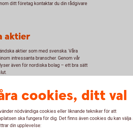
nom ditt företag kontaktar du din rådgivare
 aktier
tländska aktier som med svenska. Våra
inom intressanta branscher. Genom vår
alyser även för nordiska bolag – ett bra sätt
lut.
svenska marknaden och valutaväxling sker
åra cookies, ditt val
eller vanlig värdepapperstjänst är det lika
max 0,41 procent vid köp eller försäljning
edelbart efter avslut, till aktuella
vänder nödvändiga cookies eller liknande tekniker för att
 till klockan 22:00. Om du handlar via
latsen ska fungera för dig. Det finns även cookies du kan välj
ttrar din upplevelse: