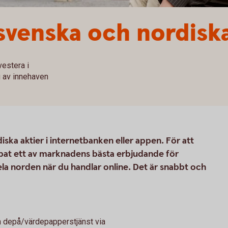
venska och nordiska
vestera i
g av innehaven
ska aktier i internetbanken eller appen. För att
apat ett av marknadens bästa erbjudande för
a norden när du handlar online. Det är snabbt och
n depå/värdepapperstjänst via