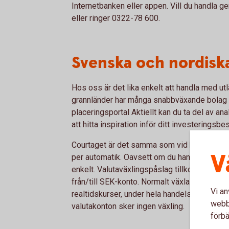
Internetbanken eller appen. Vill du handla ge
eller ringer 0322-78 600.
Svenska och nordiska
Hos oss är det lika enkelt att handla med u
grannländer har många snabbväxande bolag 
placeringsportal Aktiellt kan du ta del av an
att hitta inspiration inför ditt investeringsbes
Courtaget är det samma som vid handel på 
V
per automatik. Oavsett om du handlar via ISK 
enkelt. Valutaväxlingspåslag tillkommer med 
från/till SEK-konto. Normalt växlas valutan om
Vi an
realtidskurser, under hela handelsdagen fram
webbp
valutakonton sker ingen växling.
förbä