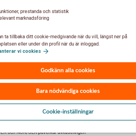
unktioner, prestanda och statistik
elevant marknadsföring
ing för beskattning av utdelningar i finska,
ier som förvaras på depå hos en bank eller på
n ta tillbaka ditt cookie-medgivande när du vill, längst ner på
atten på utdelningar från finska bolag
latsen eller under din profil när du är inloggad.
men du kan själv begära tillbaka de
anterar vi cookies
 skattemyndigheten.
Godkänn alla cookies
aka din överskjutande skatt på 20
skattemyndigheten:
Bara nödvändiga cookies
ska skatten
Cookie-inställningar
ska skatten
/SEK och NOK/SEK påverkar avkastningen