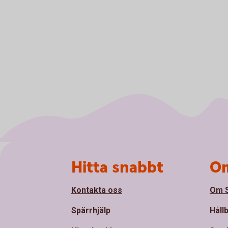
Sidfot
Hitta snabbt
Om
Kontakta oss
Om S
Spärrhjälp
Håll