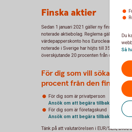
Finska aktier
F
R
Sedan 1 januari 2021 gäller ny finsk lagstiftn
noterade aktiebolag. Reglerna gäller för akt
Du ka
värdepapperskonto hos Euroclear Sweden. Sk
webbp
noterade i Sverige har höjts till 35 procent, 
Så h
överskjutande 20 procenten från den finska
För dig som vill söka tillb
procent från den finska 
För dig som är privatperson
Ansök om att begära tillbaka den fin
För dig som är företagskund
Ansök om att begära tillbaka den fin
Tänk på att valutarörelsen i EUR/SEK, DKK