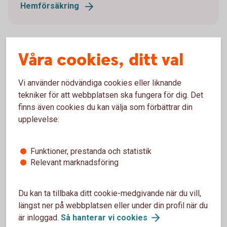
Hemförsäkring
Våra cookies, ditt val
Jämför försäkringar
Vi använder nödvändiga cookies eller liknande
Är det svårt att veta vilken försäkring du ska välja?
tekniker för att webbplatsen ska fungera för dig. Det
finns även cookies du kan välja som förbättrar din
Jämför försäkringar hos
upplevelse:
Konsumenternas.se
Funktioner, prestanda och statistik
Relevant marknadsföring
Hur kan en villahemförsäkring
Du kan ta tillbaka ditt cookie-medgivande när du vill,
hjälpa?
längst ner på webbplatsen eller under din profil när du
är inloggad.
Så hanterar vi
cookies
Hemförsäkring täcker vanligtvis vattenskador som