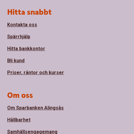
Sidfot
Hitta snabbt
Kontakta oss
Spärrhjälp
Hitta bankkontor
Bli kund
Priser, räntor och kurser
Om oss
Om Sparbanken Alingsås
Hållbarhet
Samhällsengagemang