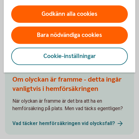
orsakats av plötsliga och oförutsedda händelser, som
Godkänn alla cookies
rörbrott eller översvämningar från naturkatastrofer. Det är
viktigt att noggrant granska försäkringspolicyn för att förstå
exakt vad som täcks.
Bara nödvändiga cookies
Andra läser också
Cookie-inställningar
Om olyckan är framme - detta ingår
vanligtvis i hemförsäkringen
När olyckan är framme är det bra att ha en
hemförsäkring på plats. Men vad täcks egentligen?
Vad täcker hemförsäkringen vid
olycksfall?