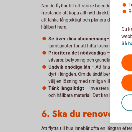
F
När du flyttar till ett större boende är det 
R
frestande att köpa allt nytt direkt. Men ko
att tänka långsiktigt och planera dina utgift
hållbart hem.
Du ka
webbp
Se över dina abonnemang
– Jämför ela
Så h
larmtjänster för att hitta lösningar som
Prioritera det nödvändiga
– Börja med
vitvaror, belysning och grundläggande mö
Undvik onödiga lån
– Att finansiera inre
dyrt i längden. Om du ändå behöver låna, s
välj en lösning med rimliga villkor.
Tänk långsiktigt
– Investera i kvalitet 
och hållbara material. Det kan kosta mer 
6. Ska du renovera -
Att flytta till hus innebär ofta en längtan ef