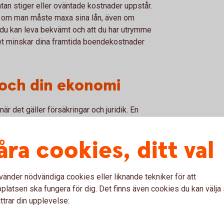
tan stiger eller oväntade kostnader uppstår.
å om man måste maxa sina lån, även om
tt du kan leva bekvämt och att du har utrymme
Det minskar dina framtida boendekostnader
 och din ekonomi
när det gäller försäkringar och juridik. En
ehöver en villaförsäkring som skyddar både
 hus? Se över skydd mot dolda fel.
åra cookies, ditt val
ng ge extra trygghet vid oväntade händelser.
ra insatser i bostaden kan ett samboavtal
vänder nödvändiga cookies eller liknande tekniker för att
säkerställa en rättvis fördelning.
latsen ska fungera för dig. Det finns även cookies du kan välj
ttrar din upplevelse:
ter smart