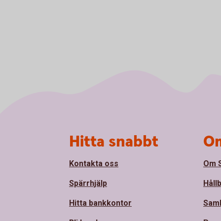
Sidfot
Hitta snabbt
Om
Kontakta oss
Om S
Spärrhjälp
Håll
Hitta bankkontor
Sam