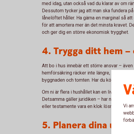
med idag, utan också vad du klarar av om rän
Dessutom tycker jag att man ska fundera p
lånelöftet håller. Ha gärna en marginal så a
för att amortera mer än det minsta kravet. 
och ger dig en större ekonomisk trygghet.
4. Trygga ditt hem –
Att bo i hus innebär ett större ansvar – även 
hemförsäkring räcker inte längre, utan du b
byggnaden och tomten. Har du köpt ett äldre
V
Om ni är flera i hushållet kan en livförsäkri
Detsamma gäller juridiken – har ni olika sto
Vi an
eller testamente vara en klok lösning för att 
webbp
förbä
5. Planera dina utgif