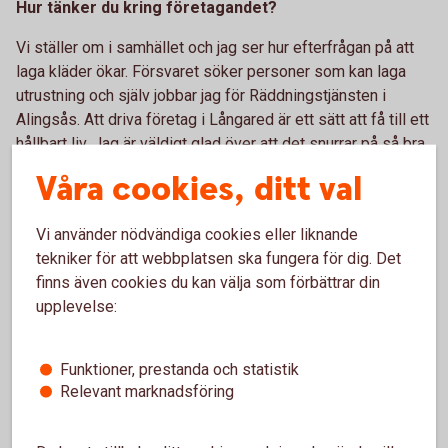
Hur tänker du kring företagandet?
Vi ställer om i samhället och jag ser hur efterfrågan på att
laga kläder ökar. Försvaret söker personer som kan laga
utrustning och själv jobbar jag för Räddningstjänsten i
Alingsås. Att driva företag i Långared är ett sätt att få till ett
hållbart liv. Jag är väldigt glad över att det snurrar på så bra.
Vid sidan av reparationerna driver jag mitt eget varumärke
Våra cookies, ditt val
REGN som gör att jag får in kreativiteten i jobbet.
Tack Stina för ditt viktiga arbete. Vi gillar hur du bygger ditt
Vi använder nödvändiga cookies eller liknande
företag så långsiktigt och att du driver på för en hållbar
tekniker för att webbplatsen ska fungera för dig. Det
utveckling av textilindustrin. Tillsammans är vi starka och
finns även cookies du kan välja som förbättrar din
får vårt område att växa och må bra.
upplevelse:
Funktioner, prestanda och statistik
Relevant marknadsföring