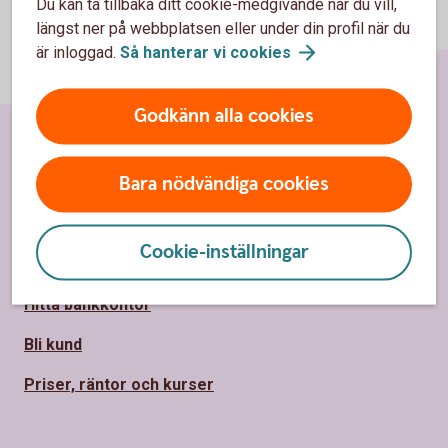
Du kan ta tillbaka ditt cookie-medgivande när du vill,
längst ner på webbplatsen eller under din profil när du
är inloggad.
Så hanterar vi
cookies
Godkänn alla cookies
Sidfot
Hitta snabbt
Bara nödvändiga cookies
Kontakta oss
Cookie-inställningar
Spärrhjälp
Hitta bankkontor
Bli kund
Priser, räntor och kurser