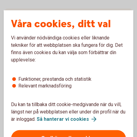
Så här fungerar bankkort Maestro
Våra cookies, ditt val
Råd och tips
Vi använder nödvändiga cookies eller liknande
tekniker för att webbplatsen ska fungera för dig. Det
Villkor kort
finns även cookies du kan välja som förbättrar din
upplevelse:
Komplettera ditt kort
Funktioner, prestanda och statistik
Relevant marknadsföring
Spärra kortet
Du kan ta tillbaka ditt cookie-medgivande när du vill,
längst ner på webbplatsen eller under din profil när du
Förlorat ditt kort?
är inloggad.
Så hanterar vi
cookies
Spärra och ersätt ditt kort i