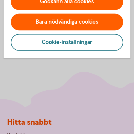
Godkänn alla cookies
internetbanken.
Spärra ditt kort på 08-411 10
11
Så spärrar du ditt
kort
Bara nödvändiga cookies
Cookie-inställningar
Sidfot
Hitta snabbt