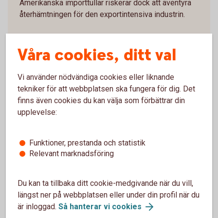
Amerikanska importtullar riskerar dock att äventyra
återhämtningen för den exportintensiva industrin.
Sysselsättningen ur ett längre perspektiv
Våra cookies, ditt val
Sett ur ett längre perspektiv har antal jobb
koncentrerats alltmer till Göteborg med en ökning i
Vi använder nödvändiga cookies eller liknande
antal sysselsatta jämfört med före pandemin på 4
tekniker för att webbplatsen ska fungera för dig. Det
procent. Utöver Göteborg har sysselsättningen växt
finns även cookies du kan välja som förbättrar din
de senaste fem åren i arbetsmarknadsregionerna
upplevelse:
Skövde-Skara, Halmstad och Lidköping-Götene
medan övriga regioner har sett en minskning. I
Funktioner, prestanda och statistik
Bengtsfors-Dals-Ed var sysselsättningen 7,5
Relevant marknadsföring
procent lägre i slutet på fjolåret jämfört med januari
2020.
Du kan ta tillbaka ditt cookie-medgivande när du vill,
Grundmarknaden förändras
längst ner på webbplatsen eller under din profil när du
är inloggad.
Så hanterar vi cookies
De nya förutsättningarna i Europa innebär också att