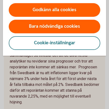
grundmarknaden förändras. Det diskuteras om
Godkänn alla cookies
upplåning i flera europeiska länder för att finansiera
uppbyggnaden av försvaret. Den upplåningen sker i
så fall på obligationsmarknaden vilket gör att
Bara nödvändiga cookies
utbudet på obligationer ökar vilket leder till att priset
på obligationer sjunker och det leder till att räntan
stiger.
Cookie-inställningar
Vi ser också en ökad inflation igen i Sverige och
sammantaget så innebär det att de allra flesta
analytiker nu reviderar sina prognoser och tror att
reporäntan inte kommer att sänkas mer. Prognosen
från Swedbank är nu att inflationen ligger kvar på
närmare 3% under hela året för att först under nästa
år falla tillbaka mot målet på 2%. Swedbank bedömer
därför att reporäntan kommer att stanna på
nuvarande 2,25%, med en möjlighet till eventuell
höjning.