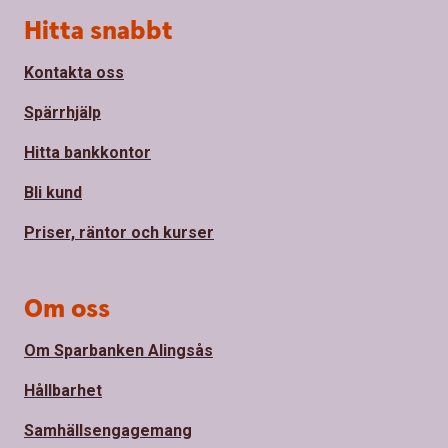
Sidfot
Hitta snabbt
Kontakta oss
Spärrhjälp
Hitta bankkontor
Bli kund
Priser, räntor och kurser
Om oss
Om Sparbanken Alingsås
Hållbarhet
Samhällsengagemang