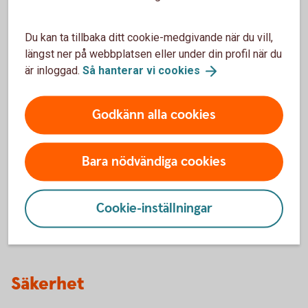
Du kan ta tillbaka ditt cookie-medgivande när du vill,
Ny mobil och byte av
längst ner på webbplatsen eller under din profil när du
mobilnummer
är inloggad.
Så hanterar vi
cookies
Hur ska jag göra med Swish om jag har en ny
Godkänn alla cookies
mobil?
Bara nödvändiga cookies
Vad händer om jag byter mobilnummer?
Hur gör jag om jag vill avsluta Swish?
Cookie-inställningar
Säkerhet