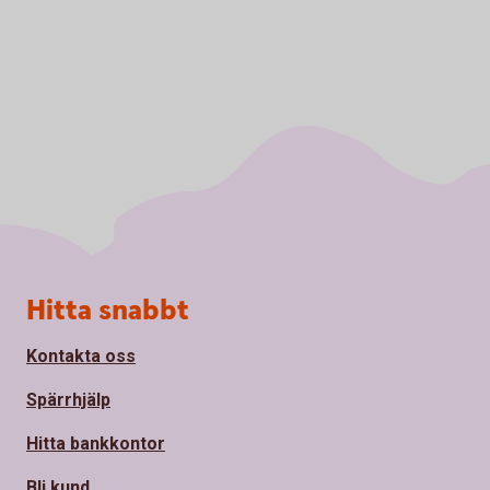
Sidfot
Hitta snabbt
Kontakta oss
Spärrhjälp
Hitta bankkontor
Bli kund