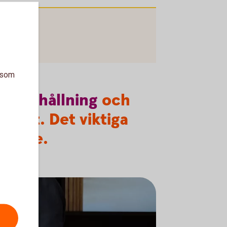
a som
mmanhållning
och
rhet. Det viktiga
mhälle.