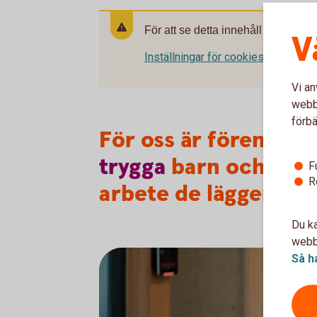
För att se detta innehåll behöver d
V
Inställningar för cookies
Vi an
webbp
förbä
För oss är föreninga
trygga
barn och ungd
F
R
arbete de lägger ner 
Du ka
webbp
Så h