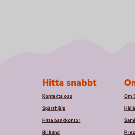
Sidfot
Hitta snabbt
Om
Kontakta oss
Om S
Spärrhjälp
Håll
Hitta bankkontor
Sam
Bli kund
Pre