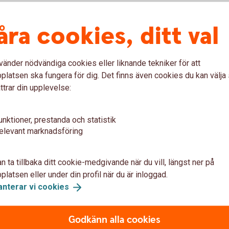
u först godkänna cookies för Funktioner, prestanda och statistik.
åra cookies, ditt val
vänder nödvändiga cookies eller liknande tekniker för att
latsen ska fungera för dig. Det finns även cookies du kan välj
ttrar din upplevelse:
r viktiga krafter som skapar
sa
omar här i vår gemensamma nä
unktioner, prestanda och statistik
elevant marknadsföring
gör att det går bra för vårt sa
n ta tillbaka ditt cookie-medgivande när du vill, längst ner på
latsen eller under din profil när du är inloggad.
anterar vi
cookies
Godkänn alla cookies