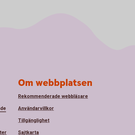
Om webbplatsen
Rekommenderade webbläsare
nde
Användarvillkor
Tillgänglighet
ter
Sajtkarta