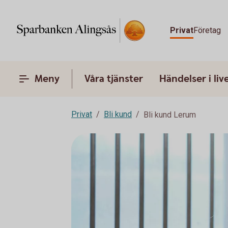
Privat
Företag
Meny
Våra tjänster
Händelser i liv
Privat
Bli kund
Bli kund Lerum