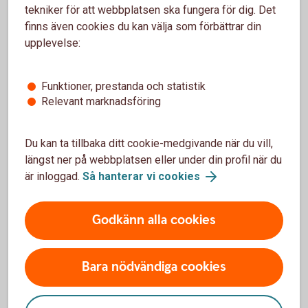
tekniker för att webbplatsen ska fungera för dig. Det
Belopp per månad
finns även cookies du kan välja som förbättrar din
upplevelse:
100 kr
20 000 kr
Funktioner, prestanda och statistik
Relevant marknadsföring
kr
Antal år
Du kan ta tillbaka ditt cookie-medgivande när du vill,
längst ner på webbplatsen eller under din profil när du
är inloggad.
Så hanterar vi cookies
1 år
50 år
år
Godkänn alla cookies
Startbelopp
Bara nödvändiga cookies
0 kr
500 000 kr