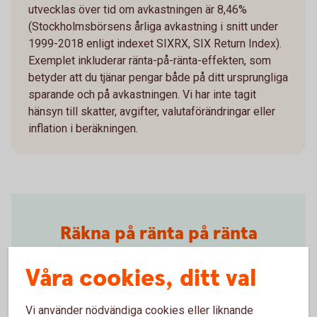
utvecklas över tid om avkastningen är 8,46%
(Stockholmsbörsens årliga avkastning i snitt under
1999-2018 enligt indexet SIXRX, SIX Return Index).
Exemplet inkluderar ränta-på-ränta-effekten, som
betyder att du tjänar pengar både på ditt ursprungliga
sparande och på avkastningen. Vi har inte tagit
hänsyn till skatter, avgifter, valutaförändringar eller
inflation i beräkningen.
Räkna på ränta på ränta
Räkna på ränta på ränta-effekten när du
Våra cookies, ditt val
månadssparar. Testa vår kalkylator och se hur
dina pengar kan växa.
Vi använder nödvändiga cookies eller liknande