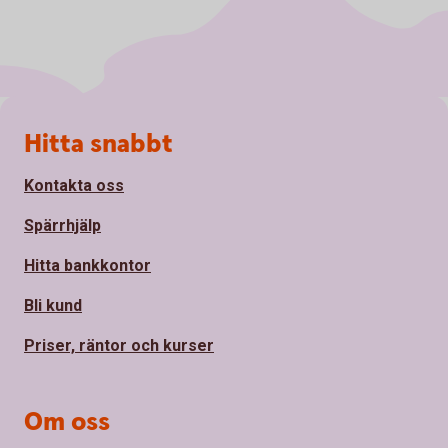
Sidfot
Hitta snabbt
Kontakta oss
Spärrhjälp
Hitta bankkontor
Bli kund
Priser, räntor och kurser
Om oss