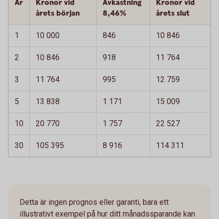
År
Kronor vid
Avkastning
Kronor vid
årets början
8,46%
årets slut
1
10 000
846
10 846
2
10 846
918
11 764
3
11 764
995
12 759
5
13 838
1 171
15 009
10
20 770
1 757
22 527
30
105 395
8 916
114 311
Detta är ingen prognos eller garanti, bara ett
illustrativt exempel på hur ditt månadssparande kan