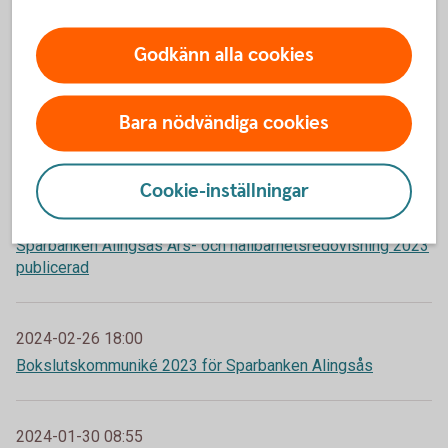
2024-08-26 18:00
Delårsrapport januari-juni 2024 för Sparbanken Alingsås
Godkänn alla cookies
Bara nödvändiga cookies
2024-04-22 18:00
Delårsrapport januari-mars 2024 för Sparbanken Alingsås
Cookie-inställningar
2024-03-25 18:00
Sparbanken Alingsås Års- och hållbarhetsredovisning 2023
publicerad
2024-02-26 18:00
Bokslutskommuniké 2023 för Sparbanken Alingsås
2024-01-30 08:55