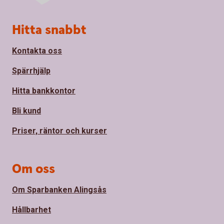
Sidfot
Hitta snabbt
Kontakta oss
Spärrhjälp
Hitta bankkontor
Bli kund
Priser, räntor och kurser
Om oss
Om Sparbanken Alingsås
Hållbarhet