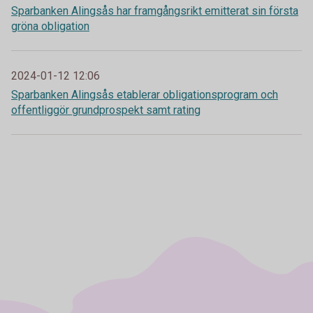
Sparbanken Alingsås har framgångsrikt emitterat sin första
gröna obligation
2024-01-12 12:06
Sparbanken Alingsås etablerar obligationsprogram och
offentliggör grundprospekt samt rating