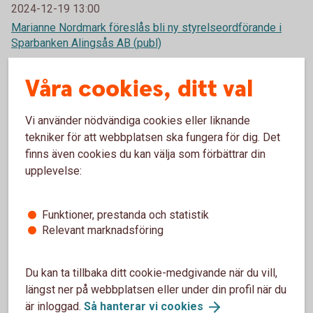
2024-12-19 13:00
Marianne Nordmark föreslås bli ny styrelseordförande i
Sparbanken Alingsås AB (publ)
Våra cookies, ditt val
2024-11-29 15:00
Sparbanken Alingsås (publ) - byte av ordförande
Vi använder nödvändiga cookies eller liknande
tekniker för att webbplatsen ska fungera för dig. Det
finns även cookies du kan välja som förbättrar din
2024-10-28 18:00
upplevelse:
Delårsrapport januari-september 2024 för Sparbanken
Alingsås
Funktioner, prestanda och statistik
Relevant marknadsföring
2024-09-11 09:47
Sparbanken Alingsås har framgångsrikt emitterat sin andra
Du kan ta tillbaka ditt cookie-medgivande när du vill,
gröna obligation
längst ner på webbplatsen eller under din profil när du
är inloggad.
Så hanterar vi
cookies