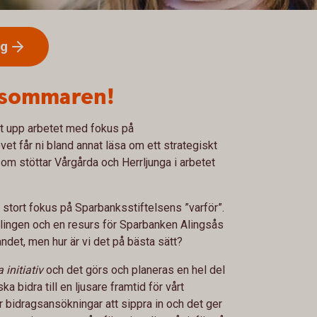
ag
r sommaren!
tat upp arbetet med fokus på
vet får ni bland annat läsa om ett strategiskt
m stöttar Vårgårda och Herrljunga i arbetet
 stort fokus på Sparbanksstiftelsens ”varför”.
cklingen och en resurs för Sparbanken Alingsås
andet, men hur är vi det på bästa sätt?
 initiativ
och det görs och planeras en hel del
 bidra till en ljusare framtid för vårt
 bidragsansökningar att sippra in och det ger