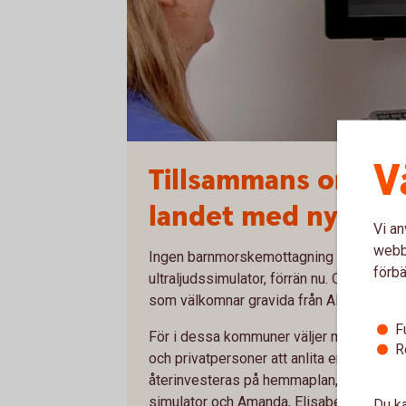
V
Tillsammans ordnar 
landet med ny tekn
Vi an
webbp
Ingen barnmorskemottagning i Sverige h
förbä
ultraljudssimulator, förrän nu. Och det är 
som välkomnar gravida från Alingsås, Le
F
För i dessa kommuner väljer många föret
R
och privatpersoner att anlita en bank so
återinvesteras på hemmaplan, till nytta för
simulator och Amanda, Elisabeth och Anet
Du ka