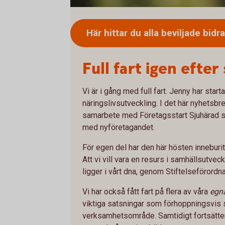
Här hittar du alla beviljade
bidr
Full fart igen efte
Vi är i gång med full fart. Jenny har star
näringslivsutveckling. I det här nyhetsbre
samarbete med Företagsstart Sjuhärad so
med nyföretagandet.
För egen del har den här hösten inneburit
Att vi vill vara en resurs i samhällsutve
ligger i vårt dna, genom Stiftelseförordn
Vi har också fått fart på flera av våra
egna
viktiga satsningar som förhoppningsvis ska
verksamhetsområde. Samtidigt fortsätter