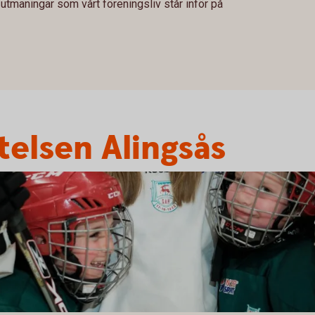
maningar som vårt föreningsliv står inför på
telsen Alingsås