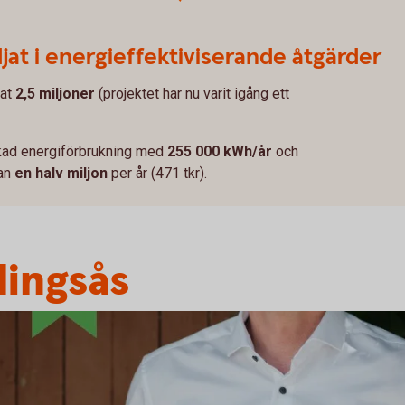
ljat i energieffektiviserande åtgärder
jat
2,5 miljoner
(projektet har nu varit igång ett
skad energiförbrukning med
255 000 kWh/år
och
tan
en halv miljon
per år (471 tkr).
lingsås