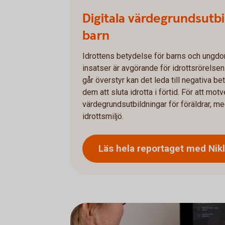
Digitala värdegrundsutbil
barn
Idrottens betydelse för barns och ungdom
insatser är avgörande för idrottsrörels
går överstyr kan det leda till negativa 
dem att sluta idrotta i förtid. För att mot
värdegrundsutbildningar för föräldrar, m
idrottsmiljö.
Läs hela reportaget med
Nik