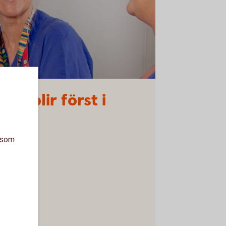
ås blir först i
a som