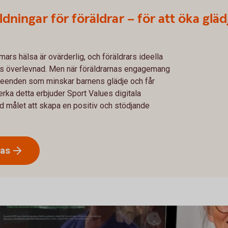
dningar för föräldrar – för att öka glä
ars hälsa är ovärderlig, och föräldrars ideella
ens överlevnad. Men när föräldrarnas engagemang
beteenden som minskar barnens glädje och får
verka detta erbjuder Sport Values digitala
ed målet att skapa en positiv och stödjande
las