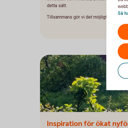
detta sätt.
webbp
Så h
Tillsammans gör vi det möjligt.
Inspiration för ökat nyf