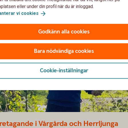
latsen eller under din profil när du är inloggad.
anterar vi
cookies
Godkänn alla cookies
Bara nödvändiga cookies
Cookie-inställningar
öretagande i Vårgårda och Herrljunga