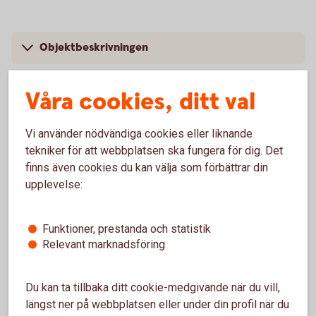
Objektbeskrivningen
Energideklarationen
Våra cookies, ditt val
Undersökningsplikt
Vi använder nödvändiga cookies eller liknande
tekniker för att webbplatsen ska fungera för dig. Det
Dolda fel
finns även cookies du kan välja som förbättrar din
upplevelse:
Att hålla koll på när du köper
Funktioner, prestanda och statistik
Relevant marknadsföring
bostadsrätt
Du kan ta tillbaka ditt cookie-medgivande när du vill,
längst ner på webbplatsen eller under din profil när du
Bostadsföreningens ekonomi