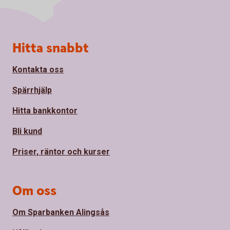
Sidfot
Hitta snabbt
Kontakta oss
Spärrhjälp
Hitta bankkontor
Bli kund
Priser, räntor och kurser
Om oss
Om Sparbanken Alingsås