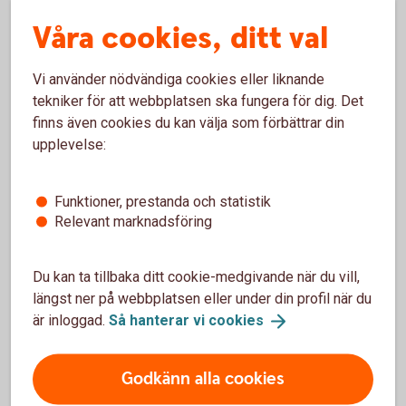
Våra cookies, ditt val
Arturo Arques
Vi använder nödvändiga cookies eller liknande
Privatekonom
tekniker för att webbplatsen ska fungera för dig. Det
finns även cookies du kan välja som förbättrar din
upplevelse:
Funktioner, prestanda och statistik
För att se detta innehåll behöver du först
Relevant marknadsföring
godkänna cookies för Funktioner, prestanda
och statistik.
Du kan ta tillbaka ditt cookie-medgivande när du vill,
Inställningar för cookies
längst ner på webbplatsen eller under din profil när du
är inloggad.
Så hanterar vi
cookies
Godkänn alla cookies
Ladda ner checklistan