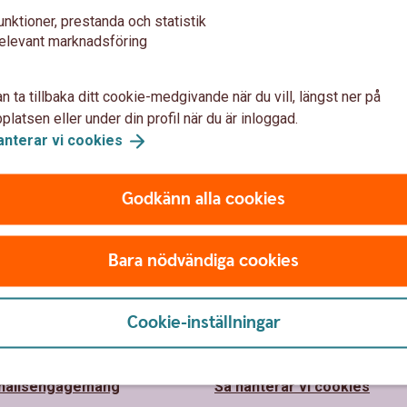
unktioner, prestanda och statistik
elevant marknadsföring
n ta tillbaka ditt cookie-medgivande när du vill, längst ner på
latsen eller under din profil när du är inloggad.
anterar vi
cookies
Godkänn alla cookies
Bara nödvändiga cookies
 oss
Säkerhet och
integritet
parbanken Alingsås
Cookie-inställningar
barhet
Ta tillbaka cookie-medgiva
hällsengagemang
Så hanterar vi cookies