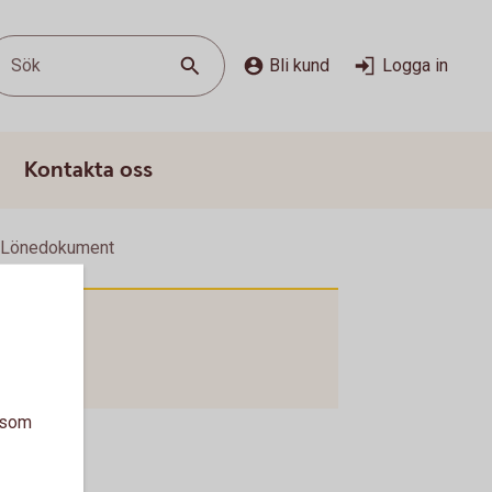
Sök
Bli kund
Logga in
Kontakta oss
 Lönedokument
a som