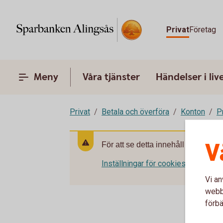
Privat
Företag
Meny
Våra tjänster
Händelser i liv
Privat
Betala och överföra
Konton
P
V
För att se detta innehåll behöver d
Inställningar för cookies
Vi an
webbp
förbä