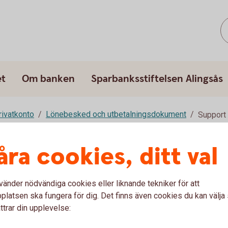
et
Om banken
Sparbanksstiftelsen Alingsås
rivatkonto
Lönebesked och utbetalningsdokument
Support
åra cookies, ditt val
u först godkänna cookies för Funktioner, prestanda och statistik.
vänder nödvändiga cookies eller liknande tekniker för att
latsen ska fungera för dig. Det finns även cookies du kan välj
ttrar din upplevelse: