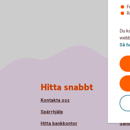
F
R
Du ka
webbp
Så h
Sidfot
Hitta snabbt
Om
Kontakta oss
Om S
Spärrhjälp
Håll
Hitta bankkontor
Sam