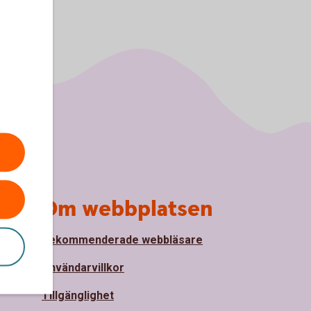
Om webbplatsen
Rekommenderade webbläsare
nde
Användarvillkor
Tillgänglighet