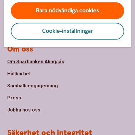
Hitta bankkontor
Bara nödvändiga cookies
Bli kund
Priser, räntor och kurser
Cookie-inställningar
Om oss
Om Sparbanken Alingsås
Hållbarhet
Samhällsengagemang
Press
Jobba hos oss
Säkerhet och integritet