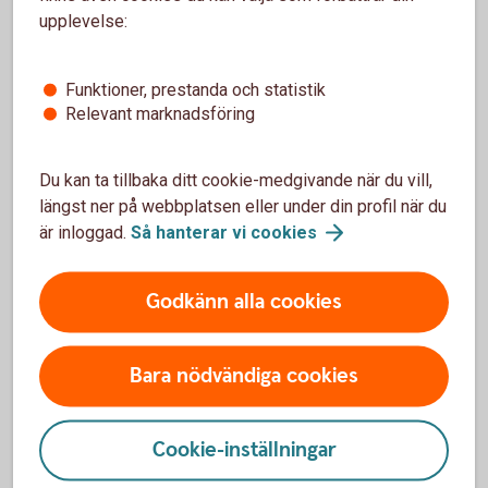
upplevelse:
Om ni har avtal om Swish Företag kan ni även ta
betalt med QR-kod, samt tagga och kategorisera era
Funktioner, prestanda och statistik
betalningar.
Relevant marknadsföring
Skaffa Swish företagsapp och läs mer om
appen
Du kan ta tillbaka ditt cookie-medgivande när du vill,
längst ner på webbplatsen eller under din profil när du
är inloggad.
Så hanterar vi
cookies
Godkänn alla cookies
Falsk
Bara nödvändiga cookies
bekräftelsevy
Cookie-inställningar