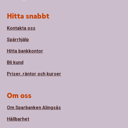
Sidfot
Hitta snabbt
Kontakta oss
Spärrhjälp
Hitta bankkontor
Bli kund
Priser, räntor och kurser
Om oss
Om Sparbanken Alingsås
Hållbarhet