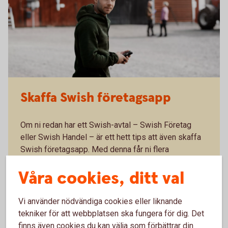
Skaffa Swish företagsapp
Om ni redan har ett Swish-avtal – Swish Företag
eller Swish Handel – är ett hett tips att även skaffa
Swish företagsapp. Med denna får ni flera
möjligheter som förenklar ert företagande:
Våra cookies, ditt val
Se inkommande betalningar i realtid och minska
risken för bedrägerier.
Vi använder nödvändiga cookies eller liknande
Administrera användare och fördela arbetspass.
tekniker för att webbplatsen ska fungera för dig. Det
Hantera återbetalningar direkt i Swish
finns även cookies du kan välja som förbättrar din
företagsappen