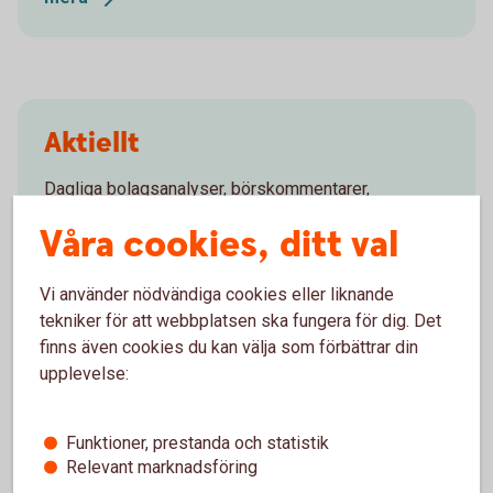
Aktiellt
Dagliga bolagsanalyser, börskommentarer,
aktierekommendationer, förvaltarkommentarer och
Våra cookies, ditt val
tips runt pension och privatekonomi.
Vi använder nödvändiga cookies eller liknande
Aktiellt
(swedbank-aktiellt.se)
tekniker för att webbplatsen ska fungera för dig. Det
finns även cookies du kan välja som förbättrar din
upplevelse:
Klimatranking
Funktioner, prestanda och statistik
Frågor och
svar
Relevant marknadsföring
Climetrics
bolagsranking