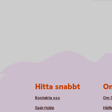
Sidfot
Hitta snabbt
Om
Kontakta oss
Om S
Spärrhjälp
Håll