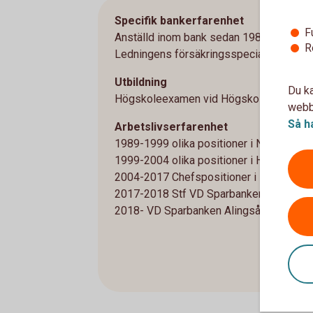
Specifik bankerfarenhet
F
Anställd inom bank sedan 1989
R
Ledningens försäkringsspecialist
Utbildning
Du ka
Högskoleexamen vid Högskolan i Borås.
webbp
Så h
Arbetslivserfarenhet
1989-1999 olika positioner i Nordea
1999-2004 olika positioner i Handelsba
2004-2017 Chefspositioner i Handelsb
2017-2018 Stf VD Sparbanken Alingsås
2018- VD Sparbanken Alingsås