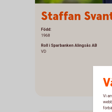
Staffan Svan
Född:
1968
Roll i Sparbanken Alingsås AB
VD
V
Vi an
webbp
förbä