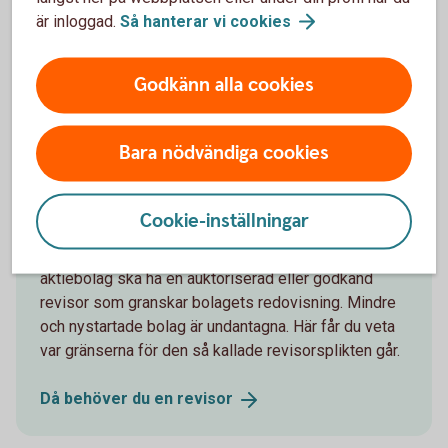
är inloggad.
Så hanterar vi
cookies
e-
faktura
Godkänn alla cookies
Andra läser också
Bara nödvändiga cookies
Då behöver du en revisor
Cookie-inställningar
Sedan 2010 är det inte längre ett krav att alla
aktiebolag ska ha en auktoriserad eller godkänd
revisor som granskar bolagets redovisning. Mindre
och nystartade bolag är undantagna. Här får du veta
var gränserna för den så kallade revisorsplikten går.
Då behöver du en
revisor