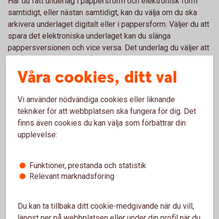
Har du fått underlag i pappersform och elektronisk form
samtidigt, eller nästan samtidigt, kan du välja om du ska
arkivera underlaget digitalt eller i pappersform. Väljer du att
spara det elektroniska underlaget kan du slänga
pappersversionen och vice versa. Det underlag du väljer att
behålla ska sparas i sju år.
Våra cookies, ditt val
Mer information finns i Bokföringsnämndens vägledning
BFNAR 2013:2.
Vi använder nödvändiga cookies eller liknande
tekniker för att webbplatsen ska fungera för dig. Det
finns även cookies du kan välja som förbättrar din
upplevelse:
Så kan du enkelt ta betalt med
e-faktura
Funktioner, prestanda och statistik
Relevant marknadsföring
Vi erbjuder lösningar för att skicka och ta emot e-
fakturor. Distributionen sker snabbt och säkert,
Du kan ta tillbaka ditt cookie-medgivande när du vill,
utifrån ditt företags behov.
längst ner på webbplatsen eller under din profil när du