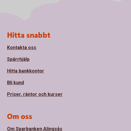
Sidfot
Hitta snabbt
Kontakta oss
Spärrhjälp
Hitta bankkontor
Bli kund
Priser, räntor och kurser
Om oss
Om Sparbanken Alingsås