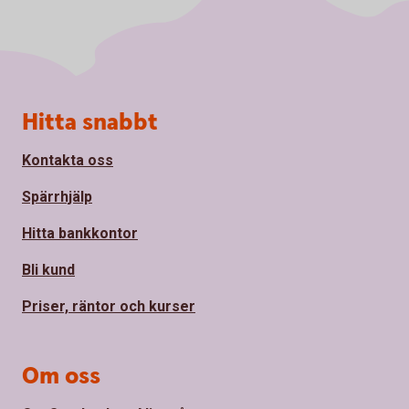
Sidfot
Hitta snabbt
Kontakta oss
Spärrhjälp
Hitta bankkontor
Bli kund
Priser, räntor och kurser
Om oss