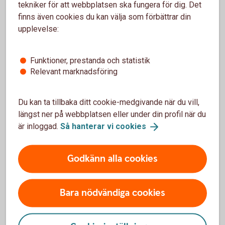
tekniker för att webbplatsen ska fungera för dig. Det
Internetbanken
finns även cookies du kan välja som förbättrar din
upplevelse:
Sköt bankärenden smidigt och säkert. Håll koll på
företagets ekonomi och affärer, dygnet runt, världen
över.
Funktioner, prestanda och statistik
Relevant marknadsföring
Internetbanken
företag
Du kan ta tillbaka ditt cookie-medgivande när du vill,
längst ner på webbplatsen eller under din profil när du
är inloggad.
Så hanterar vi
cookies
Bokföringsskyldighet
Godkänn alla cookies
Räkenskapsinformation från
Bokföringsnämnden
Bara nödvändiga cookies