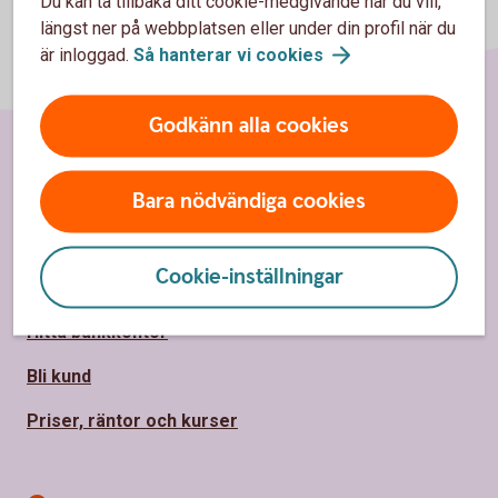
Du kan ta tillbaka ditt cookie-medgivande när du vill,
längst ner på webbplatsen eller under din profil när du
är inloggad.
Så hanterar vi
cookies
Godkänn alla cookies
Sidfot
Hitta snabbt
Bara nödvändiga cookies
Kontakta oss
Cookie-inställningar
Spärrhjälp
Hitta bankkontor
Bli kund
Priser, räntor och kurser