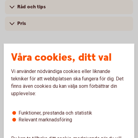
Råd och tips
Pris
Våra cookies, ditt val
För att se detta innehåll behöver du först
godkänna cookies för Funktioner, prestanda
och statistik.
Vi använder nödvändiga cookies eller liknande
tekniker för att webbplatsen ska fungera för dig. Det
Inställningar för cookies
finns även cookies du kan välja som förbättrar din
upplevelse:
Funktioner, prestanda och statistik
Relevant marknadsföring