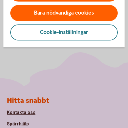
Staffan Svantesson
VD
Bara nödvändiga cookies
Cookie-inställningar
Sidfot
Hitta snabbt
Kontakta oss
Spärrhjälp