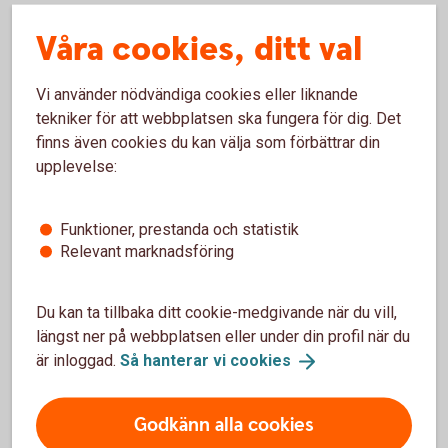
god utveckling trots att marknaden under året har präglats
Våra cookies, ditt val
av osäkerhet och en lägre tillväxt.
2026
Vi använder nödvändiga cookies eller liknande
tekniker för att webbplatsen ska fungera för dig. Det
Vi kommer att ha en riktigt utvecklande och spännande
finns även cookies du kan välja som förbättrar din
period nu framåt där vi arbetar för att vara ännu vassare i
upplevelse:
våra uppdrag i att skapa värde och utveckling för våra
kunder som i sin tur ger värde och utveckling till samhället.
Funktioner, prestanda och statistik
Med närhet, enkelhet och engagemang flyttar vi fram våra
Relevant marknadsföring
positioner ytterligare för att leverera det bästa erbjudandet
till våra kunder och attrahera fler nya kunder, och vi ser
Du kan ta tillbaka ditt cookie-medgivande när du vill,
redan en mycket god framfart i detta.
längst ner på webbplatsen eller under din profil när du
är inloggad.
Så hanterar vi
cookies
Jag vill avsluta med att önska dig en härlig ledighet över
helgerna.
Godkänn alla cookies
God Jul och Gott Nytt År!