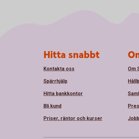
Sidfot
Hitta snabbt
Om
Kontakta oss
Om S
Spärrhjälp
Håll
Hitta bankkontor
Sam
Bli kund
Pre
Priser, räntor och kurser
Jobb