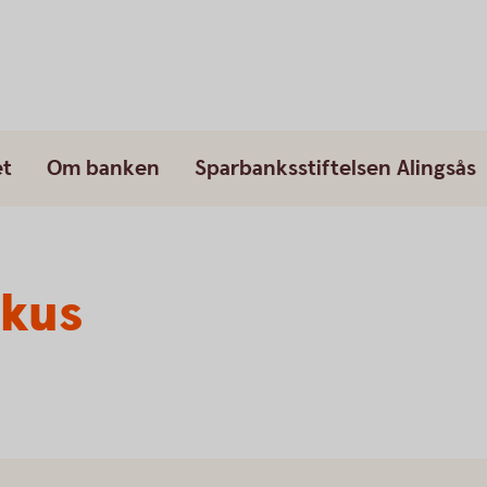
et
Om banken
Sparbanksstiftelsen Alingsås
okus