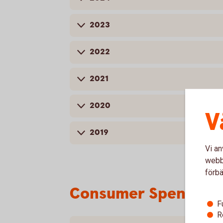
2023
2022
2021
2020
V
2019
Vi an
webbp
förbä
Consumer Spending 
F
R