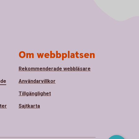
Om webbplatsen
Rekommenderade webbläsare
nde
Användarvillkor
Tillgänglighet
ter
Sajtkarta