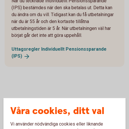
När du tecknade Individuellt Pensionssparande
(IPS) bestämdes när den ska betalas ut. Detta kan
du ändra om du vill. Tidigast kan du få utbetalningar
när du är 55 år och den kortaste tillåtna
utbetalningstiden är 5 år. När utbetalningen väl har
börjat går det inte att göra uppehåll.
Uttagsregler Individuellt Pensionssparande
(IPS)
Våra cookies, ditt val
Uttagsregler för dina
pensionsutbetalningar
Vi använder nödvändiga cookies eller liknande