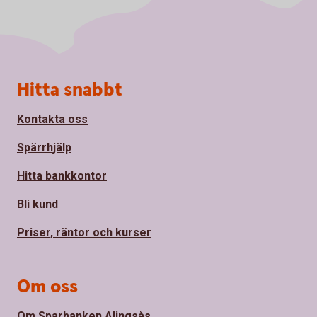
Sidfot
Hitta snabbt
Kontakta oss
Spärrhjälp
Hitta bankkontor
Bli kund
Priser, räntor och kurser
Om oss
Om Sparbanken Alingsås