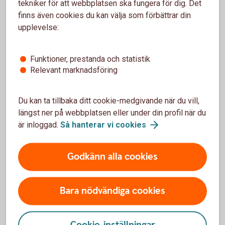
tekniker för att webbplatsen ska fungera för dig. Det
finns även cookies du kan välja som förbättrar din
upplevelse:
Uttagsregler
Funktioner, prestanda och statistik
Relevant marknadsföring
Du kan ta tillbaka ditt cookie-medgivande när du vill,
längst ner på webbplatsen eller under din profil när du
När och hur kan du ta ut din
är inloggad.
Så hanterar vi
cookies
pension?
Börjar du närma dig pensionen? Förbered dig genom
Godkänn alla cookies
att gå i genom uttagsreglerna för pensionens olika
delar. Se när och hur du kan ta ut din pension.
Bara nödvändiga cookies
Ta ut din pension -
uttagsregler