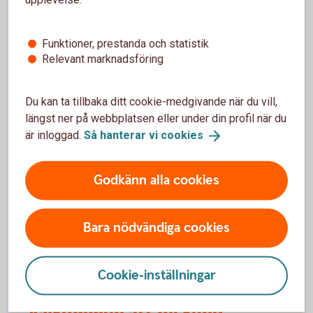
försäkringarna?
Funktioner, prestanda och statistik
När slutar den tidigare ägarens försäkring att
Relevant marknadsföring
gälla?
Om man övningskör och olyckan är framme,
Du kan ta tillbaka ditt cookie-medgivande när du vill,
täcker bilförsäkringen då?
längst ner på webbplatsen eller under din profil när du
är inloggad.
Så hanterar vi
cookies
Gäller bilförsäkringen utanför Sverige?
Godkänn alla cookies
Täcker försäkringen viltolyckor?
Bara nödvändiga cookies
Vilka bilar har en vagnskadegaranti?
Cookie-inställningar