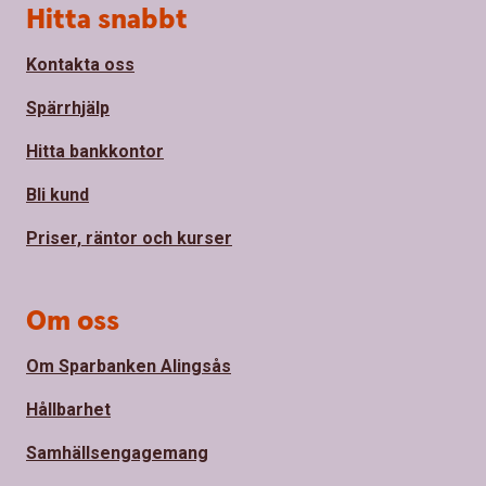
Sidfot
Hitta snabbt
Kontakta oss
Spärrhjälp
Hitta bankkontor
Bli kund
Priser, räntor och kurser
Om oss
Om Sparbanken Alingsås
Hållbarhet
Samhällsengagemang